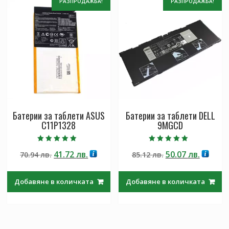
РАЗПРОДАЖБА!
РАЗПРОДАЖБА!
Батерии за таблети ASUS
Батерии за таблети DELL
C11P1328
9MGCD
Оценено с
Оценено с
Original
Текущата
Original
Текущ
41.72
лв.
50.07
лв.
70.94
лв.
85.12
лв.
5.00
5.00
от 5
от 5
price
цена
price
цена
was:
е:
was:
е:
Добавяне в количката
Добавяне в количката
70.94 лв..
41.72 лв..
85.12 лв..
50.07 лв