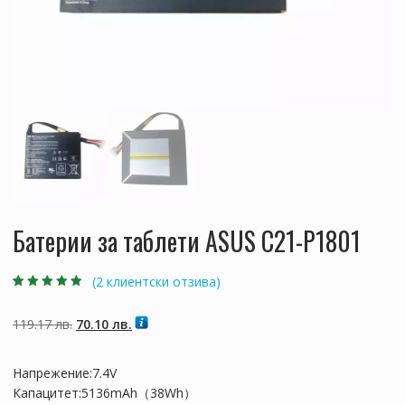
Батерии за таблети ASUS C21-P1801
(
2
клиентски отзива)
Оценен
2
4.50
от 5,
базирано на
Original
Текущата
119.17
лв.
70.10
лв.
потребителски
оценки
price
цена
was:
е:
Напрежение:7.4V
119.17 лв..
70.10 лв..
Капацитет:5136mAh（38Wh）