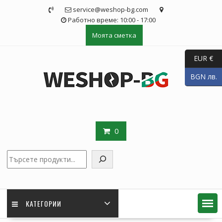
Skip
service@weshop-bg.com
to
Работно време: 10:00 - 17:00
content
Моята сметка
EUR €
BGN лв.
0
Търсене
КАТЕГОРИИ