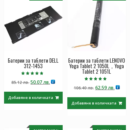
Батерии за таблети DELL
Батерии за таблети LENOVO
312-1453
Yoga Tablet 2 1050L，Yoga
Tablet 2 1051L
Оценено с
Original
Текущата
50.07
лв.
85.12
лв.
4.50
Оценено с
от 5
Original
Текущ
62.59
лв.
price
цена
106.40
лв.
4.50
от 5
price
цена
was:
е:
Добавяне в количката
was:
е:
85.12 лв..
50.07 лв..
Добавяне в количката
106.40 лв..
62.59 л