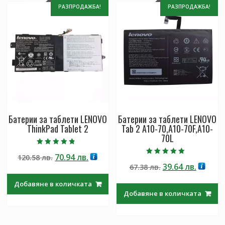
РАЗПРОДАЖБА!
РАЗПРОДАЖБА!
Батерии за таблети LENOVO
Батерии за таблети LENOVO
ThinkPad Tablet 2
Tab 2 A10-70,A10-70F,A10-
70L
Оценено с
Original
Текущата
70.94
лв.
120.58
лв.
4.50
Оценено с
от 5
Original
Текущ
39.64
лв.
price
цена
67.38
лв.
5.00
от 5
price
цена
was:
е:
Добавяне в количката
was:
е:
120.58 лв..
70.94 лв..
Добавяне в количката
67.38 лв..
39.64 лв