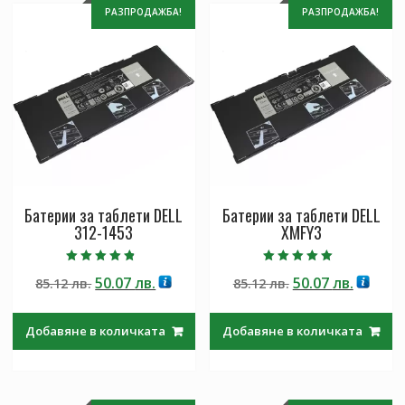
РАЗПРОДАЖБА!
РАЗПРОДАЖБА!
Батерии за таблети DELL
Батерии за таблети DELL
312-1453
XMFY3
Оценено с
Оценено с
Original
Текущата
Original
Текущ
50.07
лв.
50.07
лв.
85.12
лв.
85.12
лв.
4.50
5.00
от 5
от 5
price
цена
price
цена
was:
е:
was:
е:
Добавяне в количката
Добавяне в количката
85.12 лв..
50.07 лв..
85.12 лв..
50.07 лв