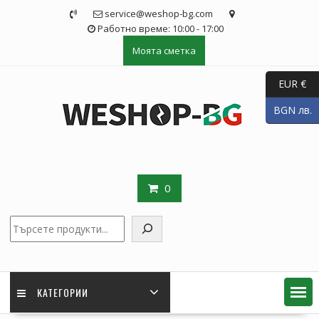
Skip
service@weshop-bg.com
to
Работно време: 10:00 - 17:00
content
Моята сметка
EUR €
BGN лв.
0
Търсене
КАТЕГОРИИ