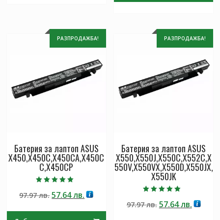
РАЗПРОДАЖБА!
РАЗПРОДАЖБА!
Батерия за лаптоп ASUS
Батерия за лаптоп ASUS
X450,X450C,X450CA,X450C
X550,X550J,X550C,X552C,X
C,X450CP
550V,X550VX,X550D,X550JX,
X550JK
Оценено с
Original
Текущата
57.64
лв.
97.97
лв.
5.00
Оценено с
от 5
Original
Текущ
57.64
лв.
price
цена
97.97
лв.
5.00
от 5
price
цена
was:
е: