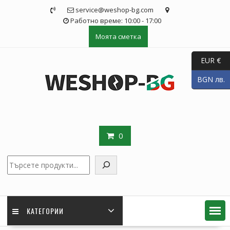
Skip
service@weshop-bg.com
to
Работно време: 10:00 - 17:00
content
Моята сметка
EUR €
BGN лв.
0
Търсене
КАТЕГОРИИ