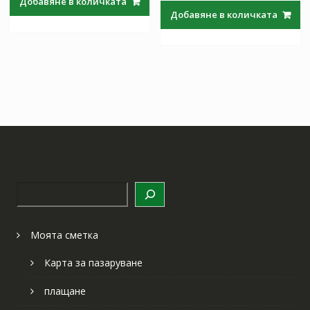
Добавяне в количката
was:
е:
97.97 лв..
57.64 лв..
Добавяне в количката
97.97 лв..
57.64 лв
Търсене
Моята сметка
Карта за пазаруване
плащане