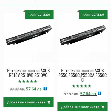
РАЗПРОДАЖБА!
РАЗПРОДАЖБА!
Батерия за лаптоп ASUS
Батерия за лаптоп ASUS
R510V,R510VB,R510VC
P550,P550C,P550CA,P550C
C
Оценено с
Original
Текущата
57.64
лв.
97.97
лв.
5.00
Оценено с
от 5
Original
Текущ
57.64
лв.
price
цена
97.97
лв.
5.00
от 5
price
цена
was:
е:
Добавяне в количката
was:
е:
97.97 лв..
57.64 лв..
Добавяне в количката
97.97 лв..
57.64 лв