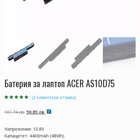
Батерия за лаптоп ACER AS10D75
(
2
клиентски отзива)
Оценен
2
5.00
от
5, базирано на
потребителски
Original
Текущата
101.74
лв.
59.85
лв.
оценки
price
цена
was:
е:
Напрежение: 10.8V
101.74 лв..
59.85 лв..
Капацитет: 4400mAh (48Wh)