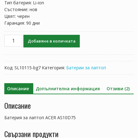
Тип батерия: Li-ion
Състояние: нов
Цвят: черен
Гаранция: 90 дни
количество
Добавяне в количката
за
Батерия
за
лаптоп
Код:
SL10115-bg7
Категория:
Батерии за лаптоп
ACER
AS10D75
Описание
Допълнителна информация
Отзиви (2)
Описание
Батерия за лаптоп ACER AS10D75
Свързани продукти