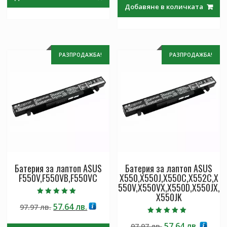
was:
е:
97.97 лв..
57.64 лв..
Добавяне в количката
97.97 лв..
57.64 лв
РАЗПРОДАЖБА!
РАЗПРОДАЖБА!
Батерия за лаптоп ASUS
Батерия за лаптоп ASUS
F550V,F550VB,F550VC
X550,X550J,X550C,X552C,X
550V,X550VX,X550D,X550JX,
X550JK
Оценено с
Original
Текущата
57.64
лв.
97.97
лв.
5.00
от 5
price
цена
Оценено с
Original
Текущ
57.64
лв.
97.97
лв.
5.00