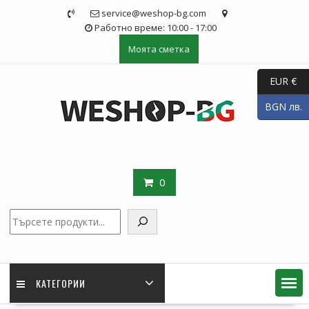
Skip
service@weshop-bg.com
to
Работно време: 10:00 - 17:00
content
Моята сметка
EUR €
BGN лв.
0
Търсене
КАТЕГОРИИ