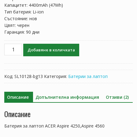
82.91 лв..
48.76 лв..
Капацитет: 4400mAh (47Wh)
Тип батерия: Li-ion
Състояние: нов
Цвят: черен
Гаранция: 90 дни
количество
Добавяне в количката
за
Батерия
за
лаптоп
Код:
SL10128-bg13
Категория:
Батерии за лаптоп
ACER
Aspire
4250,Aspire
Описание
Допълнителна информация
Отзиви (2)
4560
Описание
Батерия за лаптоп ACER Aspire 4250,Aspire 4560