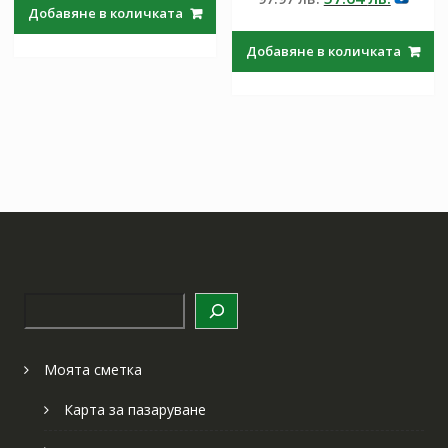
was:
е:
от 5
Добавяне в количката
price
цена
97.97 лв..
57.64 лв..
was:
е:
Добавяне в количката
97.97 лв..
57.64 лв
Търсене
Моята сметка
Карта за пазаруване