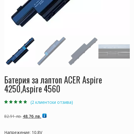
Батерия за лаптоп ACER Aspire
4250,Aspire 4560
(
2
клиентски отзива)
Оценен
2
4.50
от 5,
базирано на
Original
Текущата
82.91
лв.
48.76
лв.
потребителски
оценки
price
цена
was:
е:
Напрежение: 10.8V