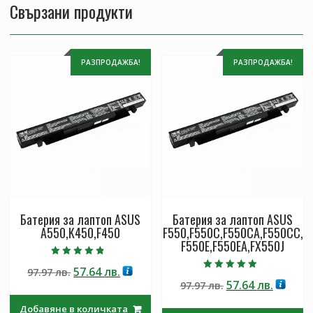
Свързани продукти
РАЗПРОДАЖБА!
РАЗПРОДАЖБА!
Батерия за лаптоп ASUS
Батерия за лаптоп ASUS
A550,K450,F450
F550,F550C,F550CA,F550CC,
F550E,F550EA,FX550J
Оценено с
Original
Текущата
57.64
лв.
97.97
лв.
4.50
Оценено с
от 5
Original
Текущ
57.64
лв.
price
цена
97.97
лв.
4.50
от 5
price
цена
was:
е:
Добавяне в количката