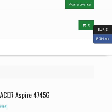
Моята сметка
0
EUR €
BGN лв.
 ACER Aspire 4745G
ива)