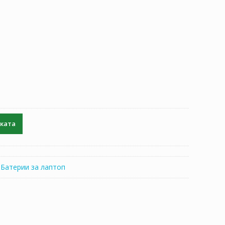
чката
:
Батерии за лаптоп