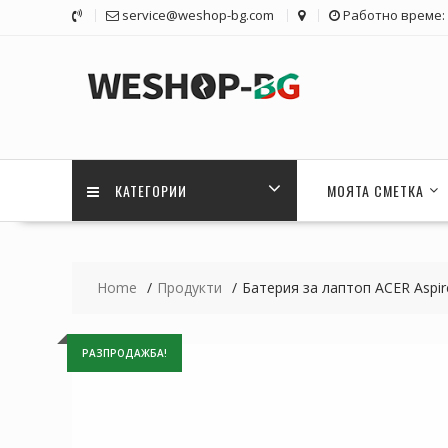
Skip
service@weshop-bg.com
Работно време: 1
to
content
КАТЕГОРИИ
МОЯТА СМЕТКА
Home
Продукти
Батерия за лаптоп ACER Aspi
РАЗПРОДАЖБА!