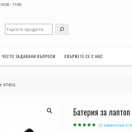
0:00 - 17:00
Търсене
ЧЕСТО ЗАДАВАНИ ВЪПРОСИ
СВЪРЖЕТЕ СЕ С НАС
re 4745G
Батерия за лаптоп
(
2
клиентски отз
Оценен
2
5.00
от