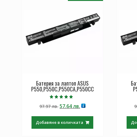
Батерия за лаптоп ASUS
Ба
P550,P550C,P550CA,P550CC
P
Оценено с
Original
Текущата
57.64
лв.
97.97
лв.
9
5.00
от 5
price
цена
was:
е:
Добавяне в количката
До
97.97 лв..
57.64 лв..