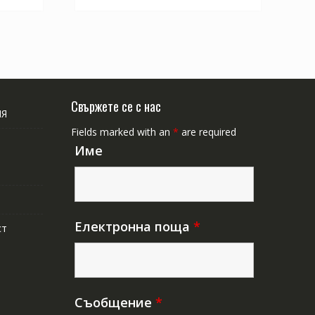
Свържете се с нас
ИЯ
Fields marked with an
*
are required
Име
Електронна поща
*
ст
Съобщение
*