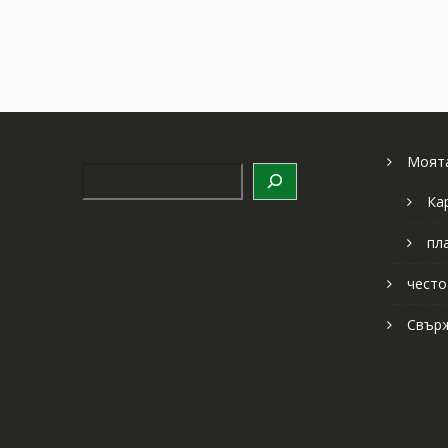
Моята
Търсене
Ка
пл
често
Свърж