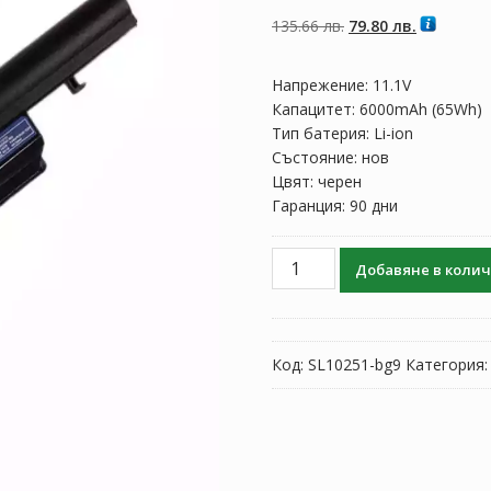
5, базирано на
потребителски
Original
Текущата
135.66
лв.
79.80
лв.
оценки
price
цена
was:
е:
Напрежение: 11.1V
135.66 лв..
79.80 лв..
Капацитет: 6000mAh (65Wh)
Тип батерия: Li-ion
Състояние: нов
Цвят: черен
Гаранция: 90 дни
количество
Добавяне в коли
за
Батерия
за
лаптоп
Код:
SL10251-bg9
Категория
ACER
Aspire
4745G