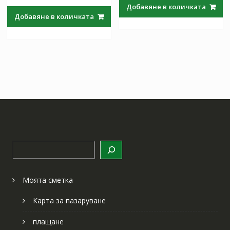
was:
е:
Добавяне в количката
was:
е:
97.97 лв..
57.64 лв
Добавяне в количката
97.97 лв..
57.64 лв..
Търсене
Моята сметка
Карта за пазаруване
плащане