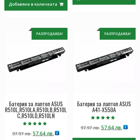
was:
е:
97.97 лв..
57.64 лв
Добавяне в количката
97.97 лв..
57.64 лв..
РАЗПРОДАЖБА!
РАЗПРОДАЖБА!
Батерия за лаптоп ASUS
Батерия за лаптоп ASUS
R510L,R510LA,R510LB,R510L
A41-X550A
C,R510LD,R510LN
Оценено с
Original
Текущ
57.64
лв.
97.97
лв.
5.00
Оценено с
от 5
Original
Текущата
57.64
лв.
97.97
лв.
price
цена
5.00
от 5
price
цена