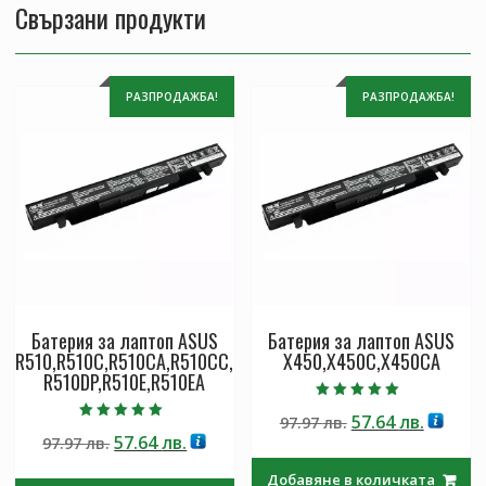
Свързани продукти
РАЗПРОДАЖБА!
РАЗПРОДАЖБА!
Батерия за лаптоп ASUS
Батерия за лаптоп ASUS
R510,R510C,R510CA,R510CC,
X450,X450C,X450CA
R510DP,R510E,R510EA
Оценено с
Original
Текущ
57.64
лв.
97.97
лв.
5.00
Оценено с
от 5
Original
Текущата
57.64
лв.
97.97
лв.
price
цена
5.00
от 5
price
цена
was:
е:
Добавяне в количката