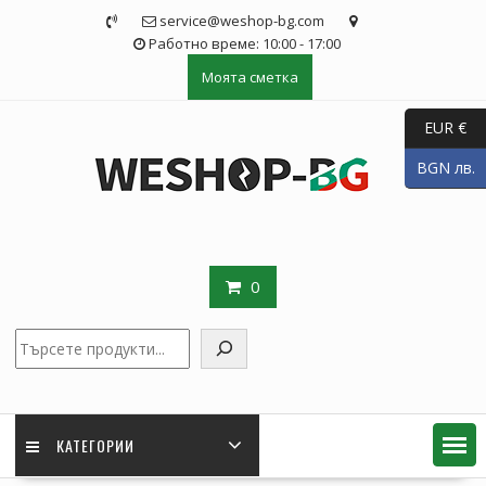
Skip
service@weshop-bg.com
to
Работно време: 10:00 - 17:00
content
Моята сметка
EUR €
BGN лв.
0
Търсене
КАТЕГОРИИ