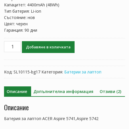
101.74 лв..
59.85 лв..
Капацитет: 4400mAh (48Wh)
Тип батерия: Li-ion
Състояние: нов
Цвят: черен
Гаранция: 90 дни
количество
Добавяне в количката
за
Батерия
за
лаптоп
Код:
SL10115-bg17
Категория:
Батерии за лаптоп
ACER
Aspire
5741,Aspire
Описание
Допълнителна информация
Отзиви (2)
5742
Описание
Батерия за лаптоп ACER Aspire 5741,Aspire 5742