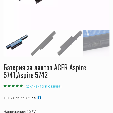
Батерия за лаптоп ACER Aspire
5741,Aspire 5742
(
2
клиентски отзива)
Оценен
2
5.00
от
5, базирано на
потребителски
Original
Текущата
101.74
лв.
59.85
лв.
оценки
price
цена
was:
е:
Напрежение: 10.8V