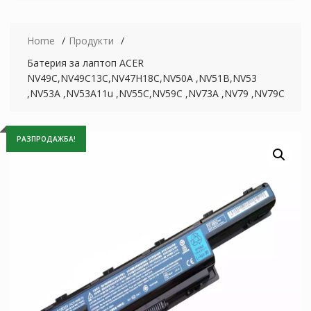
Home
Продукти
Батерия за лаптоп ACER
NV49C,NV49C13C,NV47H18C,NV50A ,NV51B,NV53
,NV53A ,NV53A11u ,NV55C,NV59C ,NV73A ,NV79 ,NV79C
РАЗПРОДАЖБА!