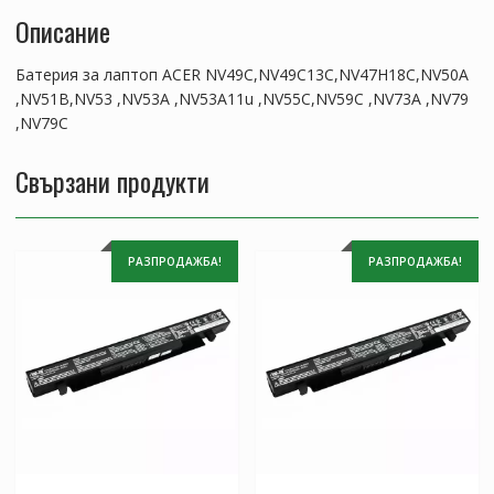
,NV53A11u
Описание
,NV55C,NV59C
,NV73A
Батерия за лаптоп ACER NV49C,NV49C13C,NV47H18C,NV50A
,NV79
,NV51B,NV53 ,NV53A ,NV53A11u ,NV55C,NV59C ,NV73A ,NV79
,NV79C
,NV79C
Свързани продукти
РАЗПРОДАЖБА!
РАЗПРОДАЖБА!