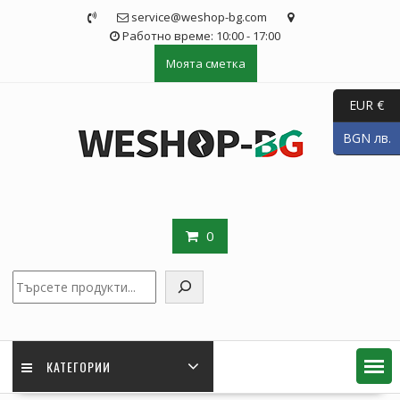
Skip
service@weshop-bg.com
to
Работно време: 10:00 - 17:00
content
Моята сметка
EUR €
BGN лв.
0
Търсене
КАТЕГОРИИ