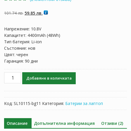
Оценен
2
5.00
от
5, базирано на
потребителски
Original
Текущата
101.74
лв.
59.85
лв.
оценки
price
цена
was:
е:
Напрежение: 10.8V
101.74 лв..
59.85 лв..
Капацитет: 4400mAh (48Wh)
Тип батерия: Li-ion
Състояние: нов
Цвят: черен
Гаранция: 90 дни
количество
Добавяне в количката
за
Батерия
за
лаптоп
Код:
SL10115-bg11
Категория:
Батерии за лаптоп
ACER
NV49C,NV49C13C,NV47H18C,NV50A
,NV51B,NV53
Описание
Допълнителна информация
Отзиви (2)
,NV53A