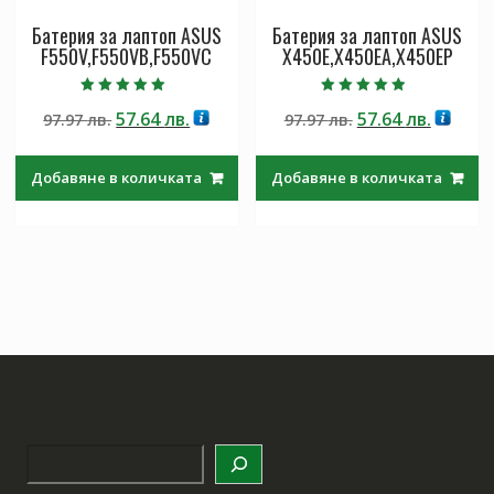
Батерия за лаптоп ASUS
Батерия за лаптоп ASUS
F550V,F550VB,F550VC
X450E,X450EA,X450EP
Оценено с
Оценено с
Original
Текущата
Original
Текущ
57.64
лв.
57.64
лв.
97.97
лв.
97.97
лв.
5.00
4.50
от 5
от 5
price
цена
price
цена
was:
е:
was:
е:
Добавяне в количката
Добавяне в количката
97.97 лв..
57.64 лв..
97.97 лв..
57.64 лв
Търсене