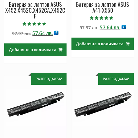
Батерия за лаптоп ASUS
Батерия за лаптоп ASUS
X452,X452C,X452CA,X452C
A41-X550
P
Оценено с
Original
Текущ
57.64
лв.
97.97
лв.
5.00
Оценено с
от 5
Original
Текущата
57.64
лв.
97.97
лв.
price
цена
5.00
от 5
price
цена
was:
е:
Добавяне в количката
was:
е:
97.97 лв..
57.64 лв
Добавяне в количката
97.97 лв..
57.64 лв..
РАЗПРОДАЖБА!
РАЗПРОДАЖБА!