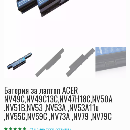
Батерия за лаптоп ACER
NV49C,NV49C13C,NV47H18C,NV50A
,NV51B,NV53 ,NV53A ,NV53A11u
,NV55C,NV59C ,NV73A ,NV79 ,NV79C
(
2
клиентски отзива)