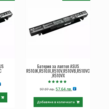
US
Батерия за лаптоп ASUS
C
R510JK,R510JX,R510V,R510VB,R510VC
,R510VX
екущата
Оценено с
Original
Текущата
57.64
лв.
ена
97.97
лв.
5.00
от 5
price
цена
was:
е:
.64 лв..
Добавяне в количката
97.97 лв..
57.64 лв..