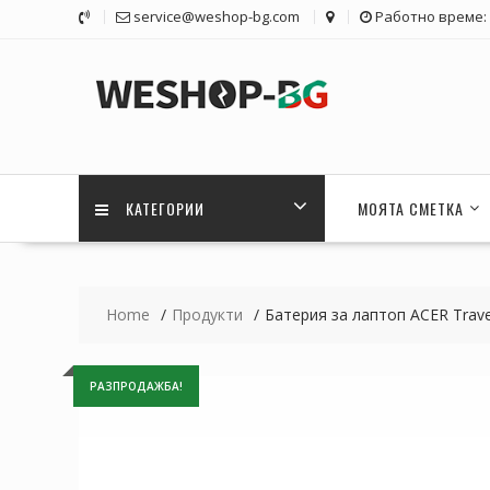
Skip
service@weshop-bg.com
Работно време: 1
to
content
КАТЕГОРИИ
МОЯТА СМЕТКА
Home
Продукти
Батерия за лаптоп ACER Tra
РАЗПРОДАЖБА!