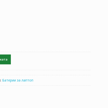
чката
я:
Батерии за лаптоп