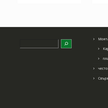
Моята
Търсене
Ка
пл
често
Свърж