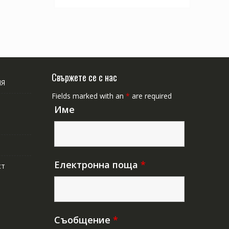
Свържете се с нас
ИЯ
Fields marked with an
*
are required
Име
Електронна поща
*
ст
Съобщение
*