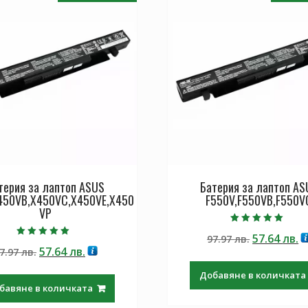
терия за лаптоп ASUS
Батерия за лаптоп AS
450VB,X450VC,X450VE,X450
F550V,F550VB,F550V
VP
Оценено с
Original
Т
57.64
лв.
97.97
лв.
5.00
Оценено с
от 5
Original
Текущата
57.64
лв.
7.97
лв.
price
ц
5.00
от 5
price
цена
was:
е:
Добавяне в количката
was:
е:
97.97 лв..
57
бавяне в количката
97.97 лв..
57.64 лв..