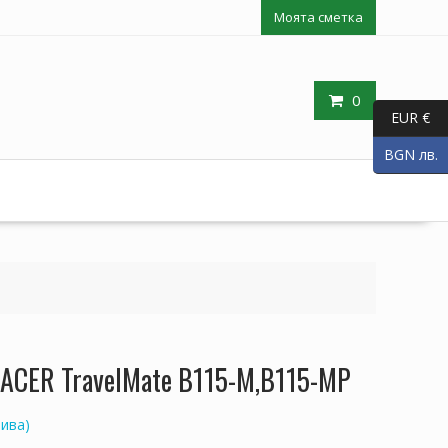
Моята сметка
0
EUR €
BGN лв.
 ACER TravelMate B115-M,B115-MP
ива)