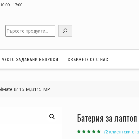
0:00 - 17:00
Търсене
ЧЕСТО ЗАДАВАНИ ВЪПРОСИ
СВЪРЖЕТЕ СЕ С НАС
velMate B115-M,B115-MP
Батерия за лаптоп
(
2
клиентски отз
Оценен
2
5.00
от