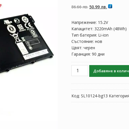
5, базирано на
потребителски
Original
Текущата
86.66
лв.
50.99
лв.
оценки
price
цена
was:
е:
Напрежение: 15.2V
86.66 лв..
50.99 лв..
Капацитет: 3220mAh (48Wh)
Тип батерия: Li-ion
Състояние: нов
Цвят: черен
Гаранция: 90 дни
количество
Добавяне в коли
за
Батерия
за
лаптоп
Код:
SL10124-bg13
Категори
ACER
TravelMate
B115-
M,B115-
MP