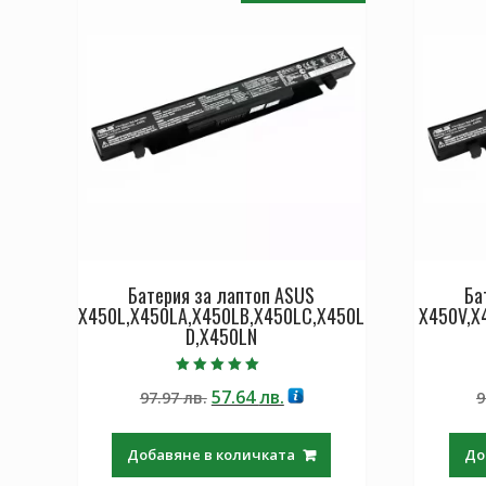
Батерия за лаптоп ASUS
Ба
X450L,X450LA,X450LB,X450LC,X450L
X450V,X
D,X450LN
Оценено с
Original
Текущата
57.64
лв.
97.97
лв.
9
5.00
от 5
price
цена
was:
е:
Добавяне в количката
До
97.97 лв..
57.64 лв..