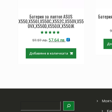
Батерия за лаптоп ASUS
Батерия
X550,X550J,X550C,X552C,X550V,X55
0VX,X550D,X550JX,X550JK
9
Оценено с
Original
Текущата
57.64
лв.
97.97
лв.
5.00
от 5
До
price
цена
was:
е:
Добавяне в количката
97.97 лв..
57.64 лв..
Моята
Търсене
Ка