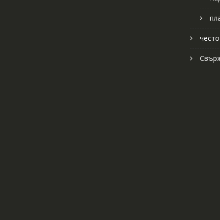
пл
често
Свърж