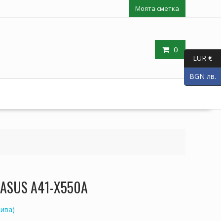
Моята сметка
0
EUR €
BGN лв.
п ASUS A41-X550A
ива)