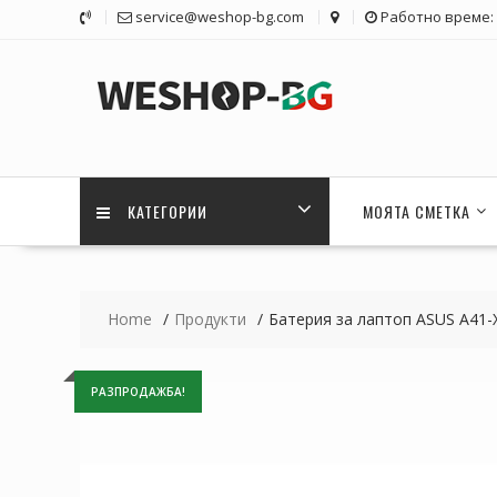
Skip
service@weshop-bg.com
Работно време: 1
to
content
КАТЕГОРИИ
МОЯТА СМЕТКА
Home
Продукти
Батерия за лаптоп ASUS A41-
РАЗПРОДАЖБА!