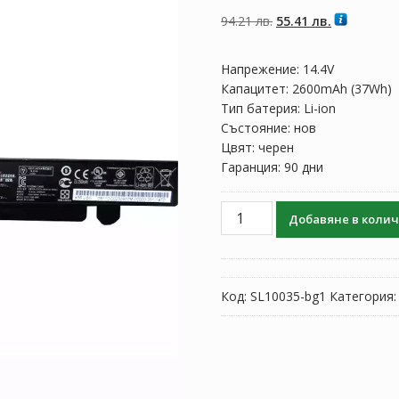
5, базирано на
потребителски
Original
Текущата
94.21
лв.
55.41
лв.
оценки
price
цена
was:
е:
Напрежение: 14.4V
94.21 лв..
55.41 лв..
Капацитет: 2600mAh (37Wh)
Тип батерия: Li-ion
Състояние: нов
Цвят: черен
Гаранция: 90 дни
количество
Добавяне в коли
за
Батерия
за
лаптоп
Код:
SL10035-bg1
Категория
ASUS
A41-
X550A