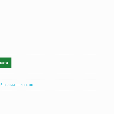
чката
:
Батерии за лаптоп