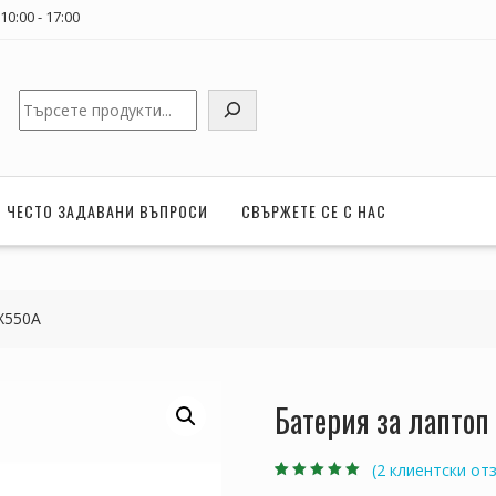
0:00 - 17:00
Търсене
ЧЕСТО ЗАДАВАНИ ВЪПРОСИ
СВЪРЖЕТЕ СЕ С НАС
X550A
Батерия за лапто
(
2
клиентски отз
Оценен
2
5.00
от