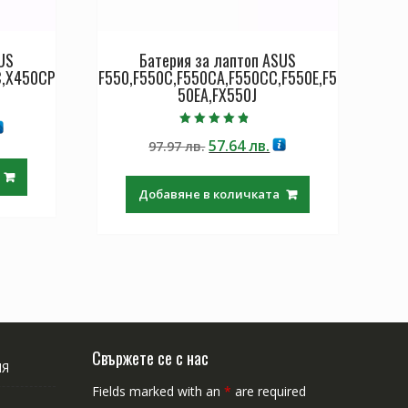
US
Батерия за лаптоп ASUS
C,X450CP
F550,F550C,F550CA,F550CC,F550E,F5
50EA,FX550J
екущата
Оценено с
Original
Текущата
57.64
лв.
ена
97.97
лв.
4.50
от 5
price
цена
was:
е:
.64 лв..
Добавяне в количката
97.97 лв..
57.64 лв..
Свържете се с нас
ИЯ
Fields marked with an
*
are required