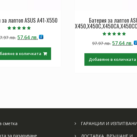
 за лаптоп ASUS A41-X550
Батерия за лаптоп AS
X450,X450C,X450CA,X450C
Оценено с
Original
Текущата
57.64
лв.
7.97
лв.
5.00
Оценено с
от 5
Original
Т
57.64
лв.
price
цена
97.97
лв.
5.00
от 5
price
ц
was:
е:
бавяне в количката
was:
е:
97.97 лв..
57.64 лв..
Добавяне в количката
97.97 лв..
57
 сметка
ГАРАНЦИИ И ИЗПИТВАН
рта за пазаруване
ДОСТАВКА, ВРЪЩАНЕ И