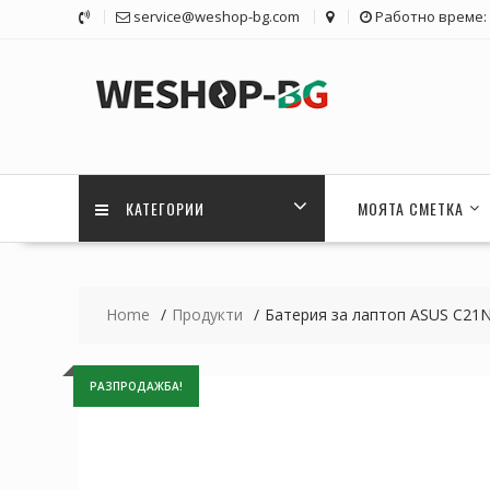
Skip
service@weshop-bg.com
Работно време: 1
to
content
КАТЕГОРИИ
МОЯТА СМЕТКА
Home
Продукти
Батерия за лаптоп ASUS C21
РАЗПРОДАЖБА!