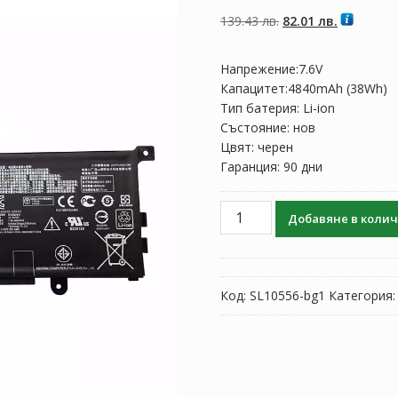
5, базирано на
потребителски
Original
Текущата
139.43
лв.
82.01
лв.
оценки
price
цена
was:
е:
Напрежение:7.6V
139.43 лв..
82.01 лв..
Капацитет:4840mAh (38Wh)
Тип батерия: Li-ion
Състояние: нов
Цвят: черен
Гаранция: 90 дни
количество
Добавяне в коли
за
Батерия
за
лаптоп
Код:
SL10556-bg1
Категория
ASUS
C21N1521