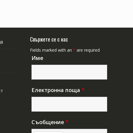
Свържете се с нас
ИЯ
Fields marked with an
*
are required
Име
Електронна поща
*
ст
Съобщение
*