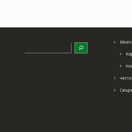
Моята
Търсене
Ка
пл
често
Свърж