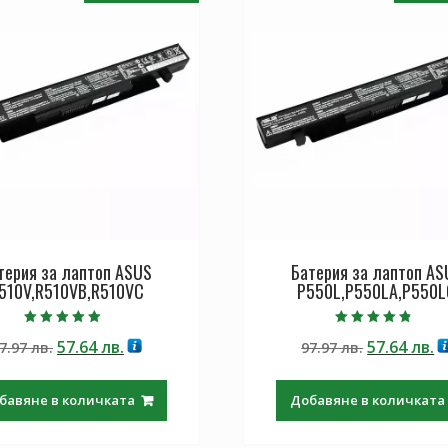
терия за лаптоп ASUS
Батерия за лаптоп AS
510V,R510VB,R510VC
P550L,P550LA,P550L
Оценено с
Оценено с
Original
Текущата
Original
Т
57.64
лв.
57.64
лв.
7.97
лв.
97.97
лв.
5.00
4.50
от 5
от 5
price
цена
price
ц
was:
е:
was:
е:
бавяне в количката
Добавяне в количката
97.97 лв..
57.64 лв..
97.97 лв..
57