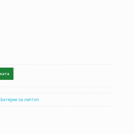
чката
:
Батерии за лаптоп