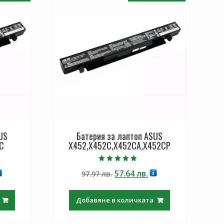
US
Батерия за лаптоп ASUS
C
X452,X452C,X452CA,X452CP
Оценено с
екущата
Original
Текущата
57.64
лв.
97.97
лв.
5.00
от 5
ена
price
цена
was:
е:
Добавяне в количката
.64 лв..
97.97 лв..
57.64 лв..