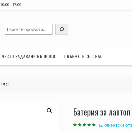
0:00 - 17:00
Търсене
ЧЕСТО ЗАДАВАНИ ВЪПРОСИ
СВЪРЖЕТЕ СЕ С НАС
N1521
Батерия за лаптоп
(
2
клиентски отз
Оценен
2
5.00
от