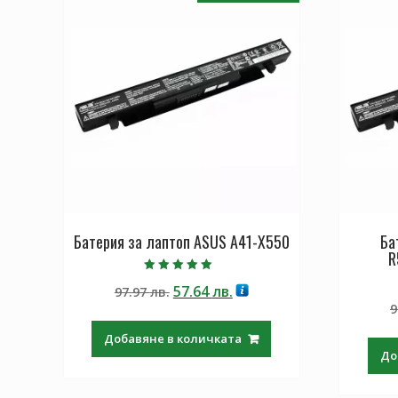
Батерия за лаптоп ASUS A41-X550
Ба
R
Оценено с
Original
Текущата
57.64
лв.
97.97
лв.
5.00
от 5
price
цена
9
was:
е:
Добавяне в количката
97.97 лв..
57.64 лв..
До