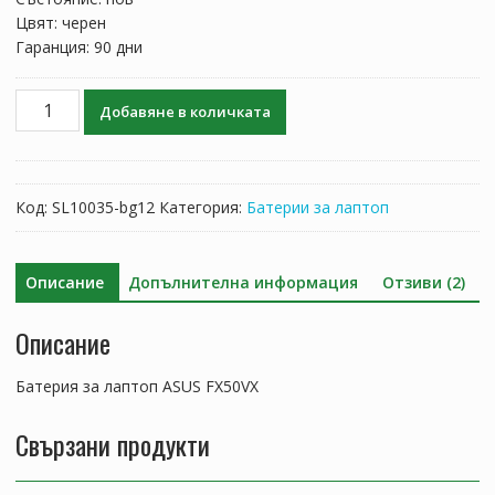
Цвят: черен
Гаранция: 90 дни
количество
Добавяне в количката
за
Батерия
за
лаптоп
Код:
SL10035-bg12
Категория:
Батерии за лаптоп
ASUS
FX50VX
Описание
Допълнителна информация
Отзиви (2)
Описание
Батерия за лаптоп ASUS FX50VX
Свързани продукти