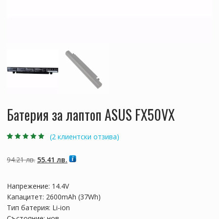
Батерия за лаптоп ASUS FX50VX
(
2
клиентски отзива)
Оценен
2
5.00
от
5, базирано на
потребителски
Original
Текущата
94.21
лв.
55.41
лв.
оценки
price
цена
was:
е:
Напрежение: 14.4V
94.21 лв..
55.41 лв..
Капацитет: 2600mAh (37Wh)
Тип батерия: Li-ion
Състояние: нов