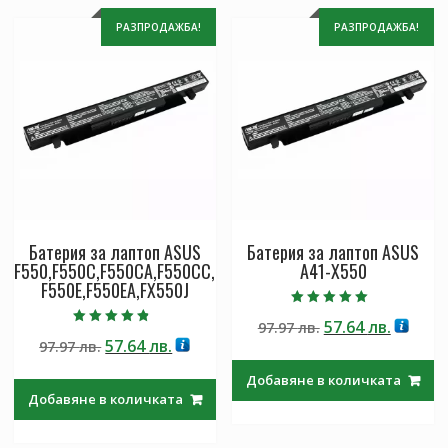
РАЗПРОДАЖБА!
РАЗПРОДАЖБА!
Батерия за лаптоп ASUS
Батерия за лаптоп ASUS
F550,F550C,F550CA,F550CC,
A41-X550
F550E,F550EA,FX550J
Оценено с
Original
Текущ
57.64
лв.
97.97
лв.
5.00
Оценено с
от 5
Original
Текущата
57.64
лв.
97.97
лв.
price
цена
4.50
от 5
price
цена
was:
е:
Добавяне в количката
was:
е:
97.97 лв..
57.64 лв
Добавяне в количката
97.97 лв..
57.64 лв..