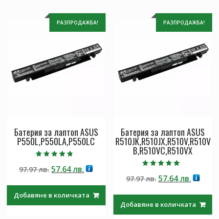
РАЗПРОДАЖБА!
РАЗПРОДАЖБА!
Батерия за лаптоп ASUS
Батерия за лаптоп ASUS
P550L,P550LA,P550LC
R510JK,R510JX,R510V,R510V
B,R510VC,R510VX
Оценено с
Original
Текущата
57.64
лв.
97.97
лв.
4.50
Оценено с
от 5
Original
Текущ
57.64
лв.
price
цена
97.97
лв.
5.00
от 5
price
цена
was:
е:
Добавяне в количката
was:
е:
97.97 лв..
57.64 лв..
Добавяне в количката
97.97 лв..
57.64 лв