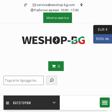
Skip
service@weshop-bg.com
to
Работно време: 10:00 - 17:00
content
Моята сметка
EUR €
BGN лв.
0
Търсене
КАТЕГОРИИ