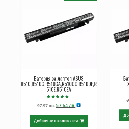
Батерия за лаптоп ASUS
Ба
R510,R510C,R510CA,R510CC,R510DP,R
510E,R510EA
9
Оценено с
Original
Текущата
57.64
лв.
97.97
лв.
5.00
от 5
price
цена
До
was:
е:
Добавяне в количката
97.97 лв..
57.64 лв..