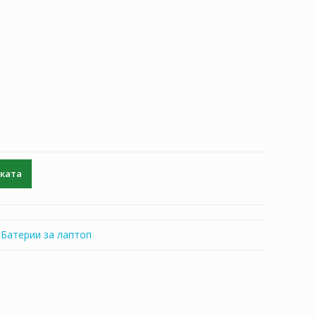
чката
:
Батерии за лаптоп