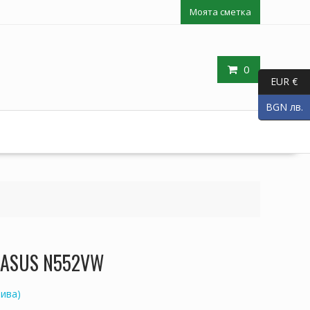
Моята сметка
0
EUR €
BGN лв.
п ASUS N552VW
ива)