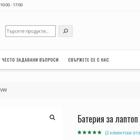
0:00 - 17:00
Търсене
ЧЕСТО ЗАДАВАНИ ВЪПРОСИ
СВЪРЖЕТЕ СЕ С НАС
2VW
Батерия за лапто
(
2
клиентски отз
Оценен
2
4.50