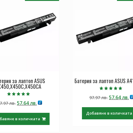
терия за лаптоп ASUS
Батерия за лаптоп ASUS A4
X450,X450C,X450CA
Оценено с
Original
Т
57.64
лв.
97.97
лв.
5.00
Оценено с
от 5
Original
Текущата
57.64
лв.
7.97
лв.
price
ц
5.00
от 5
price
цена
was:
е:
Добавяне в количката
was:
е:
97.97 лв..
57
бавяне в количката
97.97 лв..
57.64 лв..