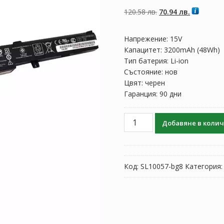
от 5,
базирано на
Original
Текущата
120.58
лв.
70.94
лв.
потребителски
оценки
price
цена
was:
е:
Напрежение: 15V
120.58 лв..
70.94 лв..
Капацитет: 3200mAh (48Wh)
Тип батерия: Li-ion
Състояние: нов
Цвят: черен
Гаранция: 90 дни
количество
Добавяне в коли
за
Батерия
за
лаптоп
Код:
SL10057-bg8
Категория
ASUS
N552VW