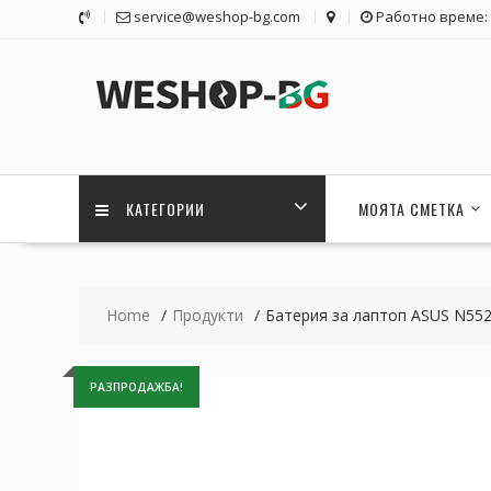
Skip
service@weshop-bg.com
Работно време: 1
to
content
КАТЕГОРИИ
МОЯТА СМЕТКА
Home
Продукти
Батерия за лаптоп ASUS N55
РАЗПРОДАЖБА!