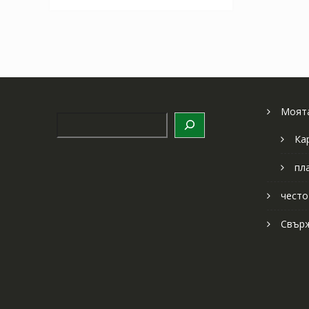
Моята
Търсене
Ка
пл
често
Свърж