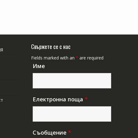
Свържете се с нас
ИЯ
Fields marked with an
*
are required
Име
Електронна поща
*
ст
Съобщение
*