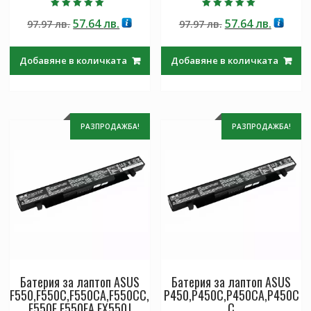
Оценено с
Оценено с
Original
Текущата
Original
Текущ
57.64
лв.
57.64
лв.
97.97
лв.
97.97
лв.
5.00
5.00
от 5
от 5
price
цена
price
цена
was:
е:
was:
е:
Добавяне в количката
Добавяне в количката
97.97 лв..
57.64 лв..
97.97 лв..
57.64 лв
РАЗПРОДАЖБА!
РАЗПРОДАЖБА!
Батерия за лаптоп ASUS
Батерия за лаптоп ASUS
F550,F550C,F550CA,F550CC,
P450,P450C,P450CA,P450C
F550E,F550EA,FX550J
C