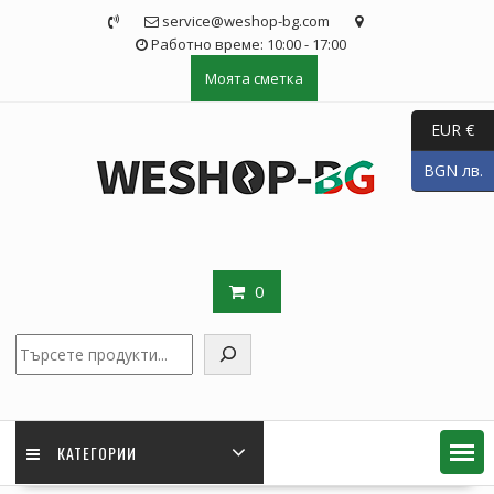
Skip
service@weshop-bg.com
to
Работно време: 10:00 - 17:00
content
Моята сметка
EUR €
BGN лв.
0
Търсене
КАТЕГОРИИ