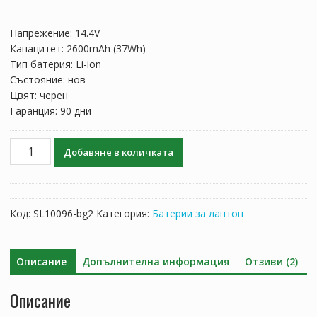
оценки
price
цена
was:
е:
Напрежение: 14.4V
97.97 лв..
57.64 лв..
Капацитет: 2600mAh (37Wh)
Тип батерия: Li-ion
Състояние: нов
Цвят: черен
Гаранция: 90 дни
количество
Добавяне в количката
за
Батерия
за
лаптоп
Код:
SL10096-bg2
Категория:
Батерии за лаптоп
ASUS
P2520L,P2520LJ,P2520LA,P2420LA,P2540UA,P2520SA
Описание
Допълнителна информация
Отзиви (2)
Описание