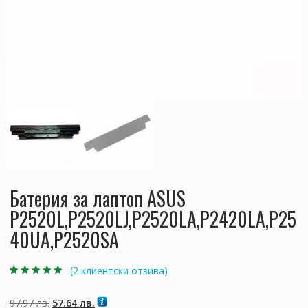
Батерия за лаптоп ASUS
P2520L,P2520LJ,P2520LA,P2420LA,P25
40UA,P2520SA
(
2
клиентски отзива)
Оценен
2
4.50
от 5,
базирано на
Original
Текущата
97.97
лв.
57.64
лв.
потребителски