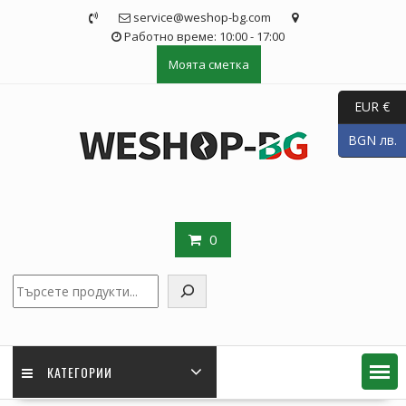
Skip
service@weshop-bg.com
to
Работно време: 10:00 - 17:00
content
Моята сметка
EUR €
BGN лв.
0
Търсене
КАТЕГОРИИ