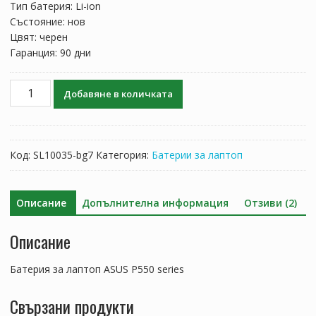
Тип батерия: Li-ion
Състояние: нов
Цвят: черен
Гаранция: 90 дни
количество
Добавяне в количката
за
Батерия
за
лаптоп
Код:
SL10035-bg7
Категория:
Батерии за лаптоп
ASUS
P550
series
Описание
Допълнителна информация
Отзиви (2)
Описание
Батерия за лаптоп ASUS P550 series
Свързани продукти