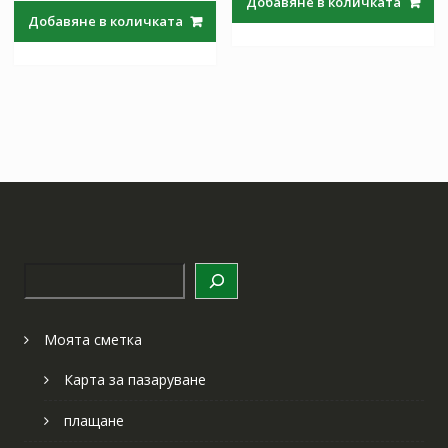
Добавяне в количката
was:
е:
97.97 лв..
57.64 лв
Добавяне в количката
97.97 лв..
57.64 лв..
Търсене
Моята сметка
Карта за пазаруване
плащане