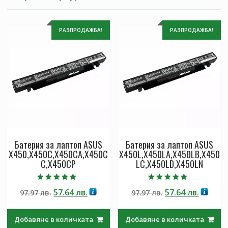
РАЗПРОДАЖБА!
РАЗПРОДАЖБА!
Батерия за лаптоп ASUS
Батерия за лаптоп ASUS
X450,X450C,X450CA,X450C
X450L,X450LA,X450LB,X450
C,X450CP
LC,X450LD,X450LN
Оценено с
Оценено с
Original
Текущата
Original
Текущ
57.64
лв.
57.64
лв.
97.97
лв.
97.97
лв.
5.00
5.00
от 5
от 5
price
цена
price
цена
was:
е:
was:
е:
Добавяне в количката
Добавяне в количката
97.97 лв..
57.64 лв..
97.97 лв..
57.64 лв