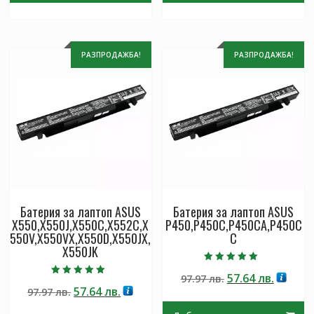
РАЗПРОДАЖБА!
РАЗПРОДАЖБА!
Батерия за лаптоп ASUS
Батерия за лаптоп ASUS
X550,X550J,X550C,X552C,X
P450,P450C,P450CA,P450C
550V,X550VX,X550D,X550JX,
C
X550JK
Оценено с
Original
Текущ
57.64
лв.
97.97
лв.
5.00
Оценено с
от 5
Original
Текущата
57.64
лв.
97.97
лв.
price
цена
5.00
от 5
price
цена
was:
е: