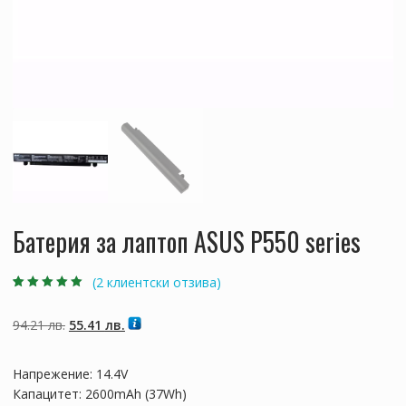
Батерия за лаптоп ASUS P550 series
(
2
клиентски отзива)
Оценен
2
5.00
от
5, базирано на
потребителски
Original
Текущата
94.21
лв.
55.41
лв.
оценки
price
цена
was:
е:
Напрежение: 14.4V
94.21 лв..
55.41 лв..
Капацитет: 2600mAh (37Wh)