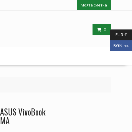
Моята сметка
0
EUR €
BGN лв.
 ASUS VivoBook
0MA