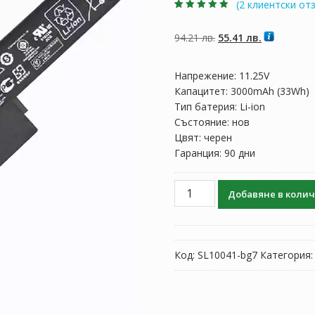
(
2
клиентски отз
Оценен
2
4.50
от 5,
базирано на
Original
Текущата
94.21
лв.
55.41
лв.
потребителски
оценки
price
цена
was:
е:
Напрежение: 11.25V
94.21 лв..
55.41 лв..
Капацитет: 3000mAh (33Wh)
Тип батерия: Li-ion
Състояние: нов
Цвят: черен
Гаранция: 90 дни
количество
Добавяне в коли
за
Батерия
за
лаптоп
Код:
SL10041-bg7
Категория
ASUS
VivoBook
K200,K200M,K200MA