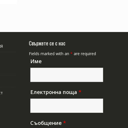
Свържете се с нас
ИЯ
Fields marked with an
*
are required
Име
Електронна поща
*
ст
Съобщение
*