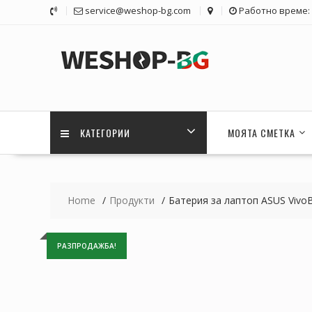
Skip
service@weshop-bg.com
Работно време: 1
to
content
КАТЕГОРИИ
МОЯТА СМЕТКА
Home
Продукти
Батерия за лаптоп ASUS Viv
РАЗПРОДАЖБА!