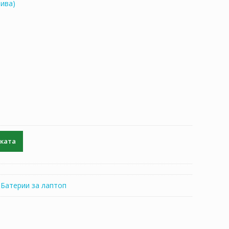
ива)
чката
:
Батерии за лаптоп