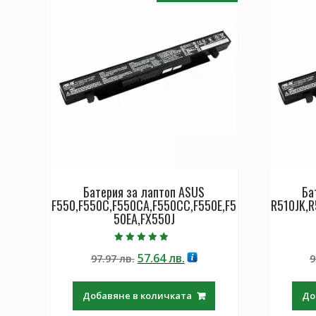
Батерия за лаптоп ASUS
Ба
F550,F550C,F550CA,F550CC,F550E,F5
R510JK,R
50EA,FX550J
Оценено с
Original
Текущата
57.64
лв.
97.97
лв.
9
4.50
от 5
price
цена
was:
е:
Добавяне в количката
До
97.97 лв..
57.64 лв..