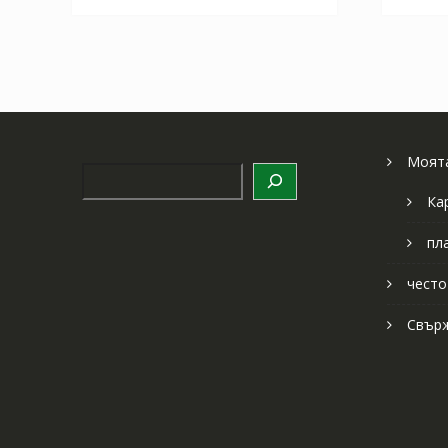
Моята
Търсене
Ка
пл
често
Свърж