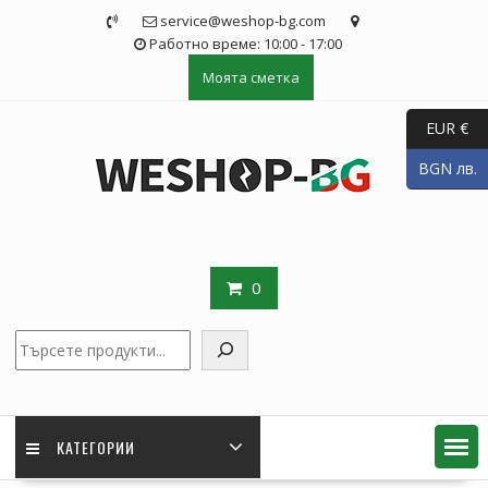
Skip
service@weshop-bg.com
to
Работно време: 10:00 - 17:00
content
Моята сметка
EUR €
BGN лв.
0
Търсене
КАТЕГОРИИ