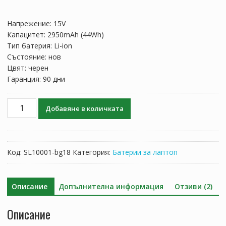
price
цена
was:
е:
Напрежение: 15V
97.97 лв..
57.64 лв..
Капацитет: 2950mAh (44Wh)
Тип батерия: Li-ion
Състояние: нов
Цвят: черен
Гаранция: 90 дни
количество
Добавяне в количката
за
Батерия
за
лаптоп
Код:
SL10001-bg18
Категория:
Батерии за лаптоп
ASUS
X450L,X450LA,X450LB,X450LC,X450LD,X450LN
Описание
Допълнителна информация
Отзиви (2)
Описание