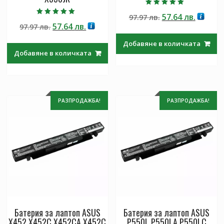
Оценено с
Original
Текущ
57.64
лв.
97.97
лв.
5.00
Оценено с
от 5
Original
Текущата
57.64
лв.
97.97
лв.
price
цена
5.00
от 5
price
цена
was:
е:
Добавяне в количката
was:
е:
97.97 лв..
57.64 лв
Добавяне в количката
97.97 лв..
57.64 лв..
РАЗПРОДАЖБА!
РАЗПРОДАЖБА!
Батерия за лаптоп ASUS
Батерия за лаптоп ASUS
X452,X452C,X452CA,X452C
P550L,P550LA,P550LC