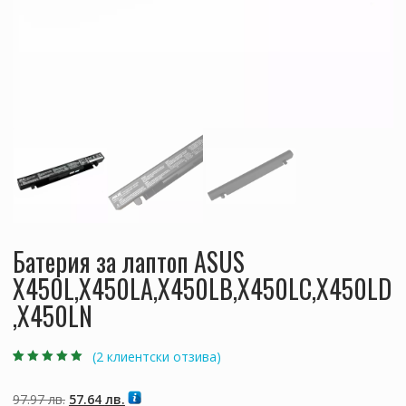
Батерия за лаптоп ASUS
X450L,X450LA,X450LB,X450LC,X450LD
,X450LN
(
2
клиентски отзива)
Оценен
2
5.00
от
5, базирано на
потребителски
Original
Текущата
97.97
лв.
57.64
лв.
оценки