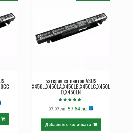
US
Батерия за лаптоп ASUS
50CC
X450L,X450LA,X450LB,X450LC,X450L
D,X450LN
екущата
Оценено с
Original
Текущата
57.64
лв.
ена
97.97
лв.
5.00
от 5
price
цена
was:
е:
.64 лв..
Добавяне в количката
97.97 лв..
57.64 лв..