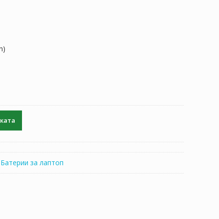
а
..
h)
чката
:
Батерии за лаптоп