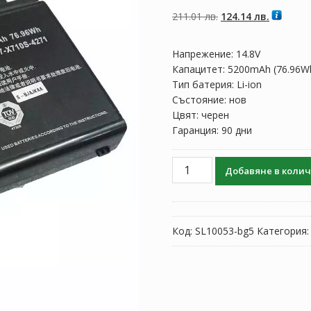
5, базирано на
потребителски
Original
Текущат
211.01
лв.
124.14
лв.
оценки
price
цена
was:
е:
Напрежение: 14.8V
211.01 лв..
124.14 лв
Капацитет: 5200mAh (76.96W
Тип батерия: Li-ion
Състояние: нов
Цвят: черен
Гаранция: 90 дни
количество
Добавяне в коли
за
Батерия
за
лаптоп
Код:
SL10053-bg5
Категория
CLEVO
6-
87-
X710S-
4J7