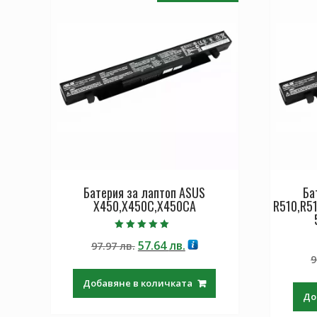
Батерия за лаптоп ASUS
Ба
X450,X450C,X450CA
R510,R5
Оценено с
Original
Текущата
57.64
лв.
97.97
лв.
5.00
от 5
price
цена
9
was:
е:
Добавяне в количката
97.97 лв..
57.64 лв..
До