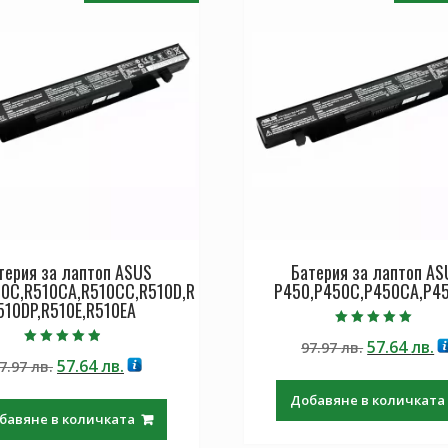
терия за лаптоп ASUS
Батерия за лаптоп AS
10C,R510CA,R510CC,R510D,R
P450,P450C,P450CA,P4
510DP,R510E,R510EA
Оценено с
Original
Т
57.64
лв.
97.97
лв.
5.00
Оценено с
от 5
Original
Текущата
57.64
лв.
7.97
лв.
price
ц
4.50
от 5
price
цена
was:
е:
Добавяне в количката
was:
е:
97.97 лв..
57
бавяне в количката
97.97 лв..
57.64 лв..