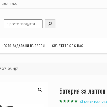
0:00 - 17:00
Търсене
ЧЕСТО ЗАДАВАНИ ВЪПРОСИ
СВЪРЖЕТЕ СЕ С НАС
7-X710S-4J7
Батерия за лаптоп
(
2
клиентски отз
Оценен
2
5.00
от