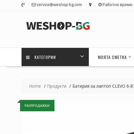
Skip
service@weshop-bg.com
Работно време: 1
to
content
КАТЕГОРИИ
МОЯТА СМЕТКА
Home
Продукти
Батерия за лаптоп CLEVO 6-8
РАЗПРОДАЖБА!