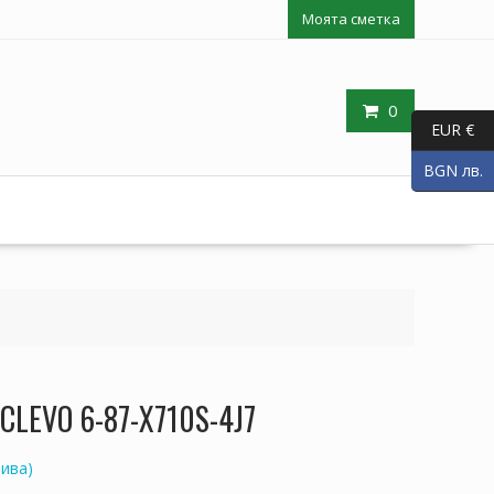
Моята сметка
0
EUR €
BGN лв.
 CLEVO 6-87-X710S-4J7
ива)