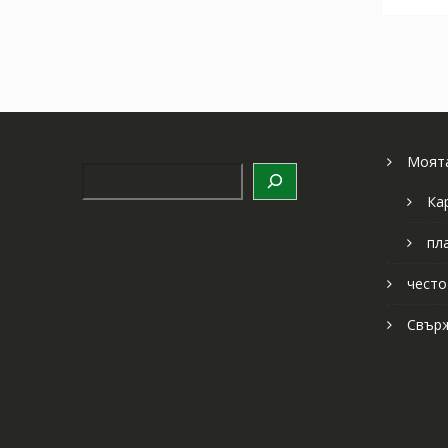
Моята
Търсене
Ка
пл
често
Свърж