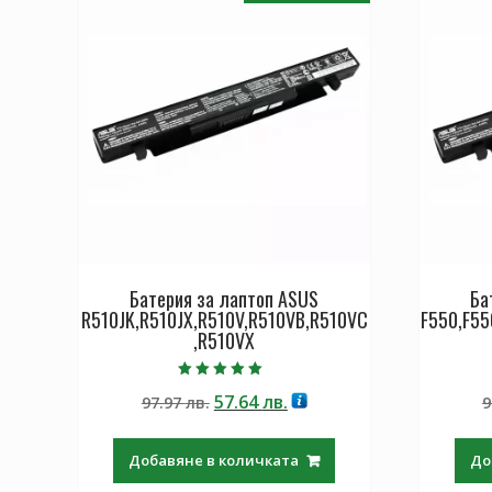
Батерия за лаптоп ASUS
Ба
R510JK,R510JX,R510V,R510VB,R510VC
F550,F55
,R510VX
Оценено с
Original
Текущата
57.64
лв.
97.97
лв.
9
5.00
от 5
price
цена
was:
е:
Добавяне в количката
До
97.97 лв..
57.64 лв..