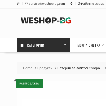
Skip
service@weshop-bg.com
Работно време: 1
to
content
КАТЕГОРИИ
МОЯТА СМЕТКА
Home
Продукти
Батерия за лаптоп Compal EL
РАЗПРОДАЖБА!