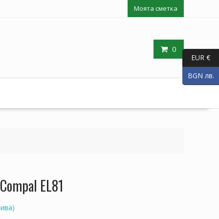
Моята сметка
0
EUR €
BGN лв.
 Compal EL81
ива)