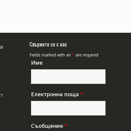
Свържете се с нас
ИЯ
Fields marked with an
*
are required
Име
Електронна поща
*
ст
Съобщение
*