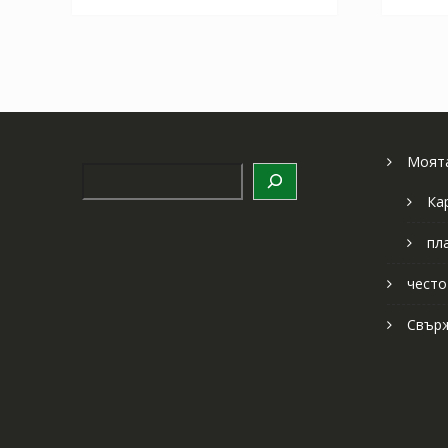
Моята
Търсене
Ка
пл
често
Свърж