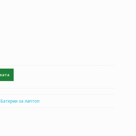
чката
:
Батерии за лаптоп