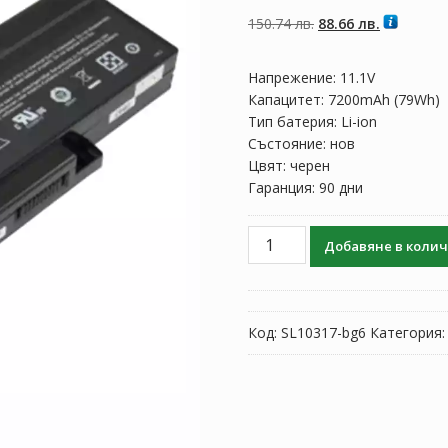
5, базирано на
потребителски
Original
Текущата
150.74
лв.
88.66
лв.
оценки
price
цена
was:
е:
Напрежение: 11.1V
150.74 лв..
88.66 лв..
Капацитет: 7200mAh (79Wh)
Тип батерия: Li-ion
Състояние: нов
Цвят: черен
Гаранция: 90 дни
количество
Добавяне в коли
за
Батерия
за
лаптоп
Код:
SL10317-bg6
Категория
Compal
EL81