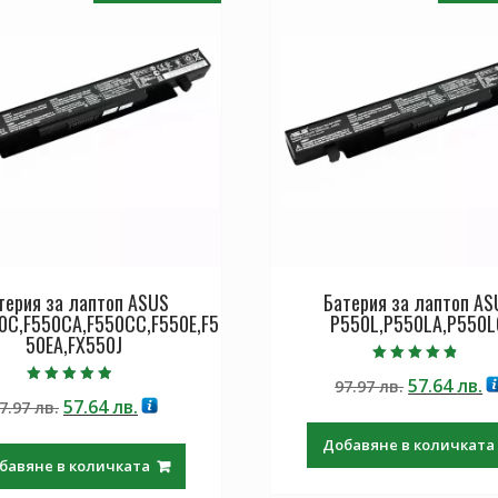
терия за лаптоп ASUS
Батерия за лаптоп AS
0C,F550CA,F550CC,F550E,F5
P550L,P550LA,P550L
50EA,FX550J
Оценено с
Original
Т
57.64
лв.
97.97
лв.
4.50
Оценено с
от 5
Original
Текущата
57.64
лв.
7.97
лв.
price
ц
4.50
от 5
price
цена
was:
е:
Добавяне в количката
was:
е:
97.97 лв..
57
бавяне в количката
97.97 лв..
57.64 лв..