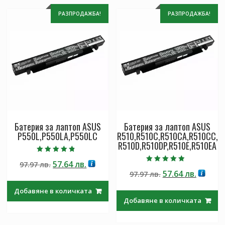
РАЗПРОДАЖБА!
РАЗПРОДАЖБА!
Батерия за лаптоп ASUS
Батерия за лаптоп ASUS
P550L,P550LA,P550LC
R510,R510C,R510CA,R510CC,
R510D,R510DP,R510E,R510EA
Оценено с
Original
Текущата
57.64
лв.
97.97
лв.
4.50
Оценено с
от 5
Original
Текущ
57.64
лв.
price
цена
97.97
лв.
4.50
от 5
price
цена
was:
е:
Добавяне в количката
was:
е:
97.97 лв..
57.64 лв..
Добавяне в количката
97.97 лв..
57.64 лв