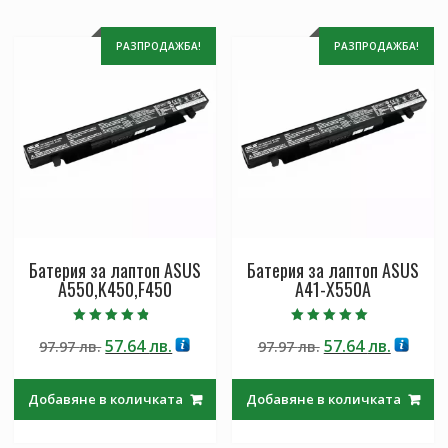
РАЗПРОДАЖБА!
РАЗПРОДАЖБА!
Батерия за лаптоп ASUS
Батерия за лаптоп ASUS
A550,K450,F450
A41-X550A
Оценено с
Оценено с
Original
Текущата
Original
Текущ
57.64
лв.
57.64
лв.
97.97
лв.
97.97
лв.
4.50
5.00
от 5
от 5
price
цена
price
цена
was:
е:
was:
е:
Добавяне в количката
Добавяне в количката
97.97 лв..
57.64 лв..
97.97 лв..
57.64 лв