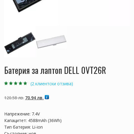
Батерия за лаптоп DELL 0VT26R
(
2
клиентски отзива)
Оценен
2
5.00
от
5, базирано на
потребителски
Original
Текущата
120.58
лв.
70.94
лв.
оценки
price
цена
was:
е:
Напрежение: 7.4V
120.58 лв..
70.94 лв..
Капацитет: 4588mAh (36Wh)
Тип батерия: Li-ion
Състояние: нов