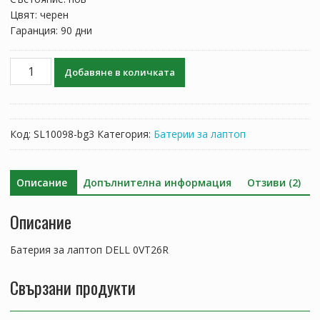
Цвят: черен
Гаранция: 90 дни
количество
Добавяне в количката
за
Батерия
за
лаптоп
Код:
SL10098-bg3
Категория:
Батерии за лаптоп
DELL
0VT26R
Описание
Допълнителна информация
Отзиви (2)
Описание
Батерия за лаптоп DELL 0VT26R
Свързани продукти