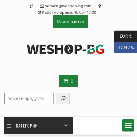
Skip
service@weshop-bg.com
to
Работно време: 10:00 - 17:00
content
Моята сметка
EUR €
BGN лв.
0
Търсене
КАТЕГОРИИ