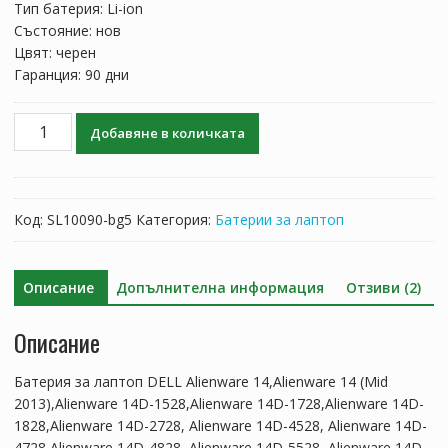
Тип батерия: Li-ion
Състояние: нов
Цвят: черен
Гаранция: 90 дни
количество
Добавяне в количката
за
Батерия
за
лаптоп
Код:
SL10090-bg5
Категория:
Батерии за лаптоп
DELL
Alienware
14
Описание
Допълнителна информация
Отзиви (2)
Описание
Батерия за лаптоп DELL Alienware 14,Alienware 14 (Mid
2013),Alienware 14D-1528,Alienware 14D-1728,Alienware 14D-
1828,Alienware 14D-2728, Alienware 14D-4528, Alienware 14D-
4728,Alienware 14D-4828, Alienware 14D-5528, Alienware 14D-