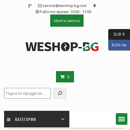
Skip
service@weshop-bg.com
to
Работно време: 10:00 - 17:00
content
Моята сметка
EUR €
BGN лв.
0
Търсене
КАТЕГОРИИ