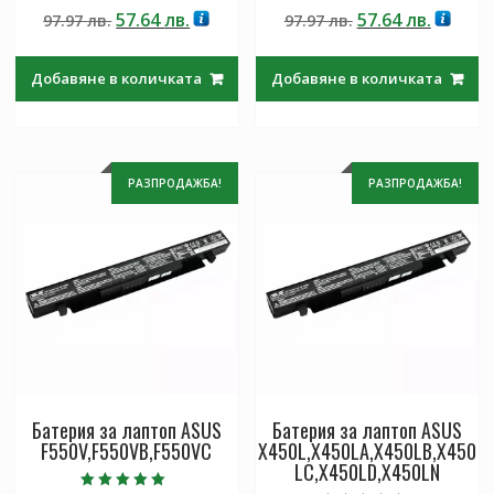
Оценено с
Оценено с
Original
Текущата
Original
Текущ
57.64
лв.
57.64
лв.
97.97
лв.
97.97
лв.
5.00
4.50
от 5
от 5
price
цена
price
цена
was:
е:
was:
е:
Добавяне в количката
Добавяне в количката
97.97 лв..
57.64 лв..
97.97 лв..
57.64 лв
РАЗПРОДАЖБА!
РАЗПРОДАЖБА!
Батерия за лаптоп ASUS
Батерия за лаптоп ASUS
F550V,F550VB,F550VC
X450L,X450LA,X450LB,X450
LC,X450LD,X450LN