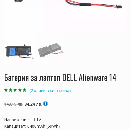
Батерия за лаптоп DELL Alienware 14
(
2
клиентски отзива)
Оценен
2
4.50
от 5,
базирано на
Original
Текущата
143.19
лв.
84.24
лв.
потребителски
оценки
price
цена
was:
е:
Напрежение: 11.1V
143.19 лв..
84.24 лв..
Капацитет: 6400mAh (69Wh)