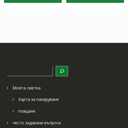
97.97 лв..
57.64 лв..
97.97 лв..
57.64 лв
Търсене
Моята сметка
Карта за пазаруване
плащане
често задавани въпроси