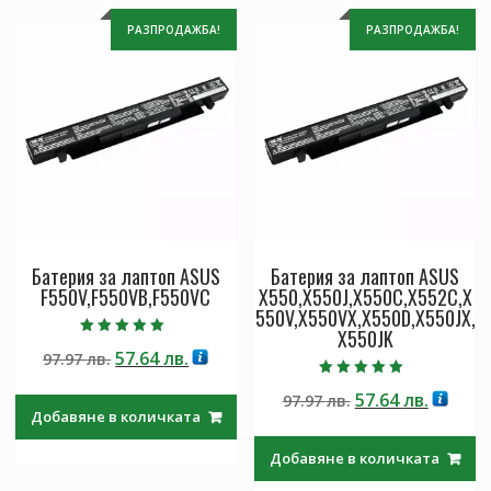
РАЗПРОДАЖБА!
РАЗПРОДАЖБА!
Батерия за лаптоп ASUS
Батерия за лаптоп ASUS
F550V,F550VB,F550VC
X550,X550J,X550C,X552C,X
550V,X550VX,X550D,X550JX,
X550JK
Оценено с
Original
Текущата
57.64
лв.
97.97
лв.
5.00
от 5
price
цена
Оценено с
Original
Текущ
57.64
лв.
97.97
лв.
5.00
was:
е:
от 5
Добавяне в количката
price
цена
97.97 лв..
57.64 лв..
was:
е:
Добавяне в количката
97.97 лв..
57.64 лв