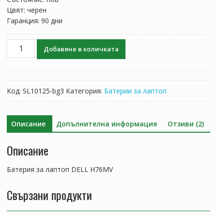
Цвят: черен
Гаранция: 90 дни
количество
Добавяне в количката
за
Батерия
за
лаптоп
Код:
SL10125-bg3
Категория:
Батерии за лаптоп
DELL
H76MV
Описание
Допълнителна информация
Отзиви (2)
Описание
Батерия за лаптоп DELL H76MV
Свързани продукти