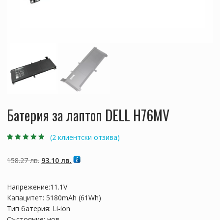
Батерия за лаптоп DELL H76MV
(
2
клиентски отзива)
Оценен
2
4.50
от 5,
базирано на
Original
Текущата
158.27
лв.
93.10
лв.
потребителски
оценки
price
цена
was:
е:
Напрежение:11.1V
158.27 лв..
93.10 лв..
Капацитет: 5180mAh (61Wh)
Тип батерия: Li-ion
Състояние: нов