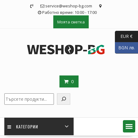
Skip
service@weshop-bg.com
to
Работно време: 10:00 - 17:00
content
Моята сметка
EUR €
BGN лв.
0
Търсене
КАТЕГОРИИ