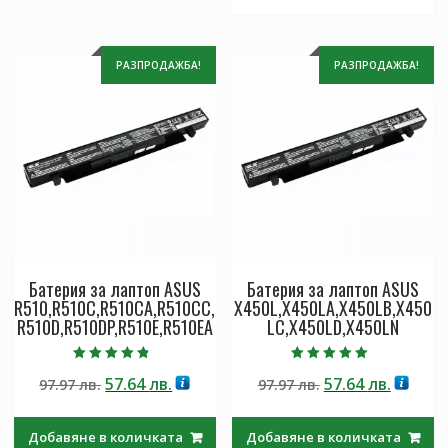
РАЗПРОДАЖБА!
РАЗПРОДАЖБА!
Батерия за лаптоп ASUS
Батерия за лаптоп ASUS
R510,R510C,R510CA,R510CC,
X450L,X450LA,X450LB,X450
R510D,R510DP,R510E,R510EA
LC,X450LD,X450LN
Оценено с
Оценено с
Original
Текущата
Original
Текущ
57.64
лв.
57.64
лв.
97.97
лв.
97.97
лв.
4.50
5.00
от 5
от 5
price
цена
price
цена
was:
е:
was:
е:
Добавяне в количката
Добавяне в количката