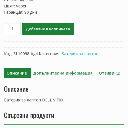
Цвят: черен
Гаранция: 90 дни
количество
Добавяне в количката
за
Батерия
за
лаптоп
Код:
SL10098-bg4
Категория:
Батерии за лаптоп
DELL
VJF0X
Описание
Допълнителна информация
Отзиви (2)
Описание
Батерия за лаптоп DELL VJF0X
Свързани продукти