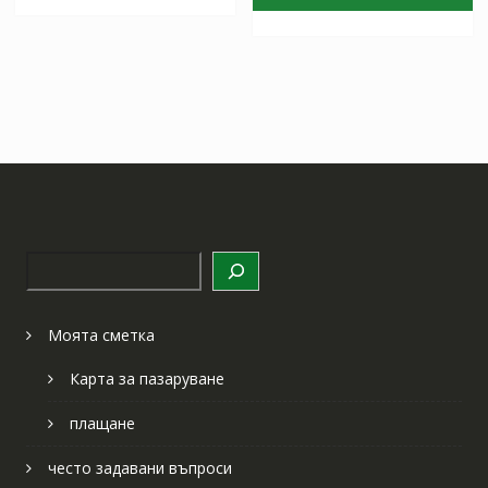
97.97 лв..
57.64 лв
Търсене
Моята сметка
Карта за пазаруване
плащане
често задавани въпроси