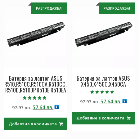
РАЗПРОДАЖБА!
РАЗПРОДАЖБА!
Батерия за лаптоп ASUS
Батерия за лаптоп ASUS
R510,R510C,R510CA,R510CC,
X450,X450C,X450CA
R510D,R510DP,R510E,R510EA
Оценено с
Original
Текущ
57.64
лв.
97.97
лв.
5.00
Оценено с
от 5
Original
Текущата
57.64
лв.
97.97
лв.
price
цена
4.50
от 5
price
цена
was:
е:
Добавяне в количката
was:
е:
97.97 лв..
57.64 лв
Добавяне в количката
97.97 лв..
57.64 лв..