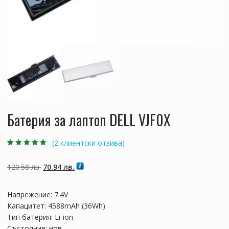
Батерия за лаптоп DELL VJF0X
(
2
клиентски отзива)
Оценен
2
5.00
от
5, базирано на
потребителски
Original
Текущата
120.58
лв.
70.94
лв.
оценки
price
цена
was:
е:
Напрежение: 7.4V
120.58 лв..
70.94 лв..
Капацитет: 4588mAh (36Wh)
Тип батерия: Li-ion
Състояние: нов