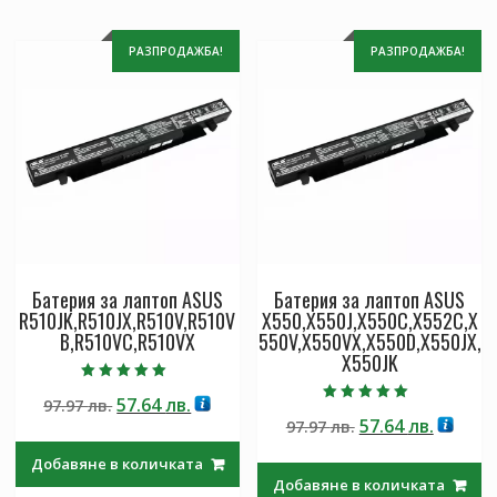
РАЗПРОДАЖБА!
РАЗПРОДАЖБА!
Батерия за лаптоп ASUS
Батерия за лаптоп ASUS
R510JK,R510JX,R510V,R510V
X550,X550J,X550C,X552C,X
B,R510VC,R510VX
550V,X550VX,X550D,X550JX,
X550JK
Оценено с
Original
Текущата
57.64
лв.
97.97
лв.
5.00
Оценено с
от 5
Original
Текущ
57.64
лв.
price
цена
97.97
лв.
5.00
от 5
price
цена
was:
е:
Добавяне в количката
was:
е:
97.97 лв..
57.64 лв..
Добавяне в количката