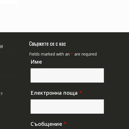
Свържете се с нас
ИЯ
Fields marked with an
*
are required
Име
Електронна поща
*
ст
Съобщение
*