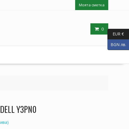
Моята сметка
0
EUR €
BGN лв.
 DELL Y3PN0
ива)