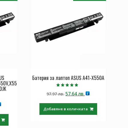
US
Батерия за лаптоп ASUS A41-X550A
550V,X55
0JK
Оценено с
Original
Текущата
57.64
лв.
97.97
лв.
5.00
от 5
price
цена
екущата
was:
е:
Добавяне в количката
ена
97.97 лв..
57.64 лв..
.64 лв..