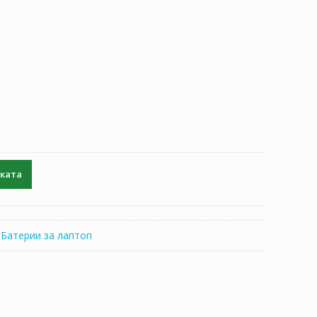
чката
:
Батерии за лаптоп