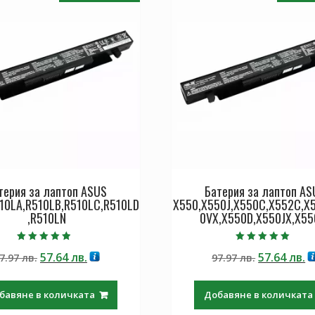
терия за лаптоп ASUS
Батерия за лаптоп AS
10LA,R510LB,R510LC,R510LD
X550,X550J,X550C,X552C,X
,R510LN
0VX,X550D,X550JX,X55
Оценено с
Оценено с
Original
Текущата
Original
Т
57.64
лв.
57.64
лв.
7.97
лв.
97.97
лв.
4.50
5.00
от 5
от 5
price
цена
price
ц
was:
е:
was:
е:
бавяне в количката
Добавяне в количката
97.97 лв..
57.64 лв..
97.97 лв..
57