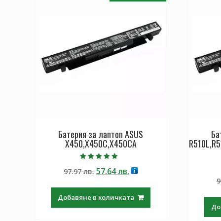
Батерия за лаптоп ASUS
Ба
X450,X450C,X450CA
R510L,R5
Оценено с
Original
Текущата
57.64
лв.
97.97
лв.
5.00
от 5
price
цена
9
was:
е:
Добавяне в количката
97.97 лв..
57.64 лв..
До