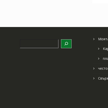
Моята
Търсене
Ка
пл
често
Свърж