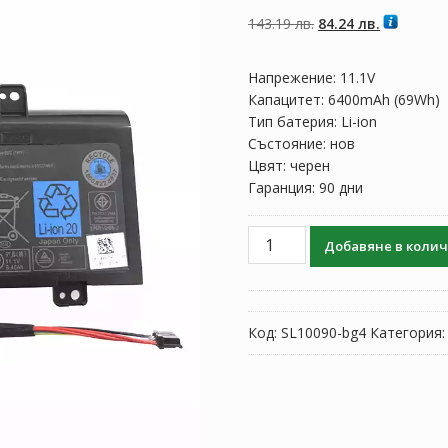
5, базирано на
потребителски
Original
Текущата
143.19
лв.
84.24
лв.
оценки
price
цена
was:
е:
Напрежение: 11.1V
143.19 лв..
84.24 лв..
Капацитет: 6400mAh (69Wh)
Тип батерия: Li-ion
Състояние: нов
Цвят: черен
Гаранция: 90 дни
количество
Добавяне в коли
за
Батерия
за
лаптоп
Код:
SL10090-bg4
Категория
DELL
Y3PN0