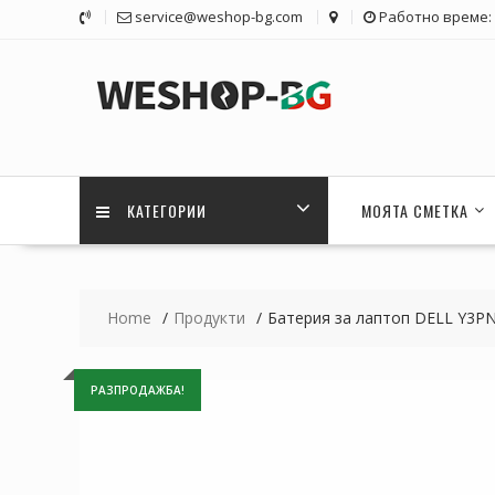
Skip
service@weshop-bg.com
Работно време: 1
to
content
КАТЕГОРИИ
МОЯТА СМЕТКА
Home
Продукти
Батерия за лаптоп DELL Y3P
РАЗПРОДАЖБА!