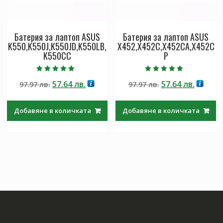
Батерия за лаптоп ASUS
Батерия за лаптоп ASUS
K550,K550J,K550JD,K550LB,
X452,X452C,X452CA,X452C
K550CC
P
Оценено с
Оценено с
Original
Текущата
Original
Текущ
57.64
лв.
57.64
лв.
97.97
лв.
97.97
лв.
5.00
5.00
от 5
от 5
price
цена
price
цена
was:
е:
was:
е:
Добавяне в количката
Добавяне в количката
97.97 лв..
57.64 лв..
97.97 лв..
57.64 лв