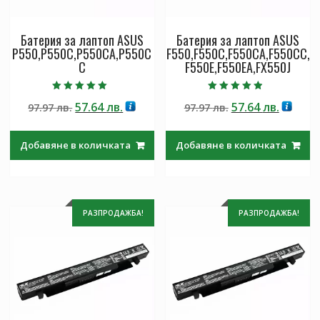
Батерия за лаптоп ASUS
Батерия за лаптоп ASUS
P550,P550C,P550CA,P550C
F550,F550C,F550CA,F550CC,
C
F550E,F550EA,FX550J
Оценено с
Оценено с
Original
Текущата
Original
Текущ
57.64
лв.
57.64
лв.
97.97
лв.
97.97
лв.
5.00
4.50
от 5
от 5
price
цена
price
цена
was:
е:
was:
е:
Добавяне в количката
Добавяне в количката
97.97 лв..
57.64 лв..
97.97 лв..
57.64 лв
РАЗПРОДАЖБА!
РАЗПРОДАЖБА!