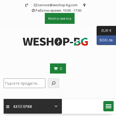
Skip
service@weshop-bg.com
to
Работно време: 10:00 - 17:00
content
Моята сметка
EUR €
BGN лв.
0
Търсене
КАТЕГОРИИ