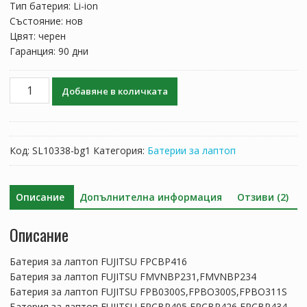
Тип батерия: Li-ion
Състояние: нов
Цвят: черен
Гаранция: 90 дни
количество
Добавяне в количката
за
Батерия
за
лаптоп
Код:
SL10338-bg1
Категория:
Батерии за лаптоп
FUJITSU
FPCBP416
Описание
Допълнителна информация
Отзиви (2)
Описание
Батерия за лаптоп FUJITSU FPCBP416
Батерия за лаптоп FUJITSU FMVNBP231,FMVNBP234
Батерия за лаптоп FUJITSU FPB0300S,FPBO300S,FPBO311S
Батерия за лаптоп FUJITSU FPCBP405,FPCBP426,FPCBP434