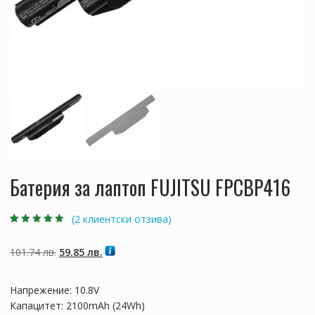
Батерия за лаптоп FUJITSU FPCBP416
(
2
клиентски отзива)
Оценен
2
4.50
от 5,
базирано на
Original
Текущата
101.74
лв.
59.85
лв.
потребителски
оценки
price
цена
was:
е:
Напрежение: 10.8V
101.74 лв..
59.85 лв..
Капацитет: 2100mAh (24Wh)