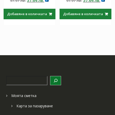
57.64
лв.
57.64
лв.
97.97
лв.
97.97
лв.
от 5
от 5
price
цена
price
цена
was:
е:
was:
е:
Добавяне в количката
Добавяне в количката
97.97 лв..
57.64 лв..
97.97 лв..
57.64 лв
Търсене
Моята сметка
Карта за пазаруване