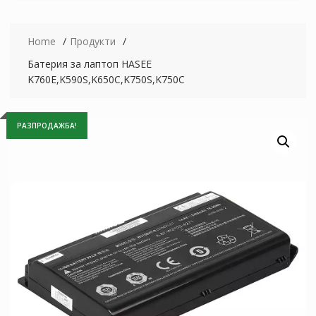
Home
Продукти
Батерия за лаптоп HASEE
K760E,K590S,K650C,K750S,K750C
РАЗПРОДАЖБА!