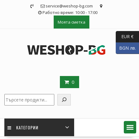
Skip
service@weshop-bg.com
to
Работно време: 10:00 - 17:00
content
Моята сметка
EUR €
BGN лв.
0
Търсене
КАТЕГОРИИ