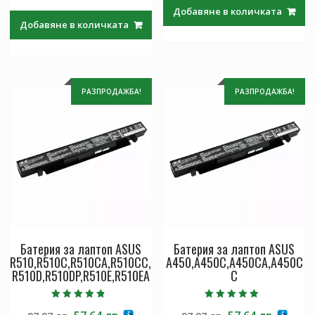
price
цена
was:
е:
Добавяне в количката
was:
е:
97.97 лв..
57.64 лв
Добавяне в количката
97.97 лв..
57.64 лв..
РАЗПРОДАЖБА!
РАЗПРОДАЖБА!
Батерия за лаптоп ASUS
Батерия за лаптоп ASUS
R510,R510C,R510CA,R510CC,
A450,A450C,A450CA,A450C
R510D,R510DP,R510E,R510EA
C
Оценено с
Оценено с
Original
Текущата
Original
Текущ
4.50
5.00