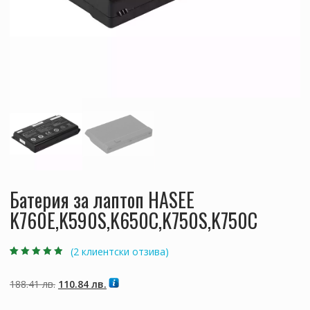
Батерия за лаптоп HASEE
K760E,K590S,K650C,K750S,K750C
(
2
клиентски отзива)
Оценен
2
4.50
от 5,
базирано на
Original
Текущата
188.41
лв.
110.84
лв.
потребителски
оценки
price
цена