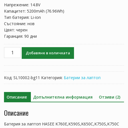
was:
е:
Напрежение: 14.8V
188.41 лв..
110.84 лв..
Капацитет: 5200mAh (76.96Wh)
Тип батерия: Li-ion
Състояние: нов
Цвят: черен
Гаранция: 90 дни
количество
Добавяне в количката
за
Батерия
за
лаптоп
Код:
SL10002-bg11
Категория:
Батерии за лаптоп
HASEE
K760E,K590S,K650C,K750S,K750C
Описание
Допълнителна информация
Отзиви (2)
Описание
Батерия за лаптоп HASEE K760E,K590S,K650C,K750S,K750C