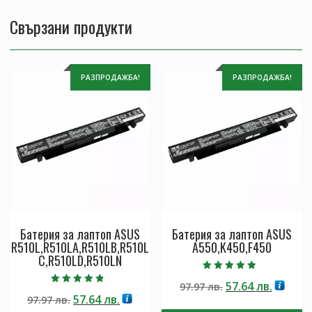
Свързани продукти
РАЗПРОДАЖБА!
РАЗПРОДАЖБА!
Батерия за лаптоп ASUS
Батерия за лаптоп ASUS
R510L,R510LA,R510LB,R510L
A550,K450,F450
C,R510LD,R510LN
Оценено с
Original
Текущ
57.64
лв.
97.97
лв.
4.50
Оценено с
от 5
Original
Текущата
57.64
лв.
97.97
лв.
price
цена
4.50
от 5