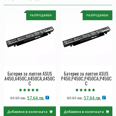
РАЗПРОДАЖБА!
РАЗПРОДАЖБА!
Батерия за лаптоп ASUS
Батерия за лаптоп ASUS
A450,A450C,A450CA,A450C
P450,P450C,P450CA,P450C
C
C
Оценено с
Оценено с
Original
Текущата
Original
Текущ
57.64
лв.
57.64
лв.
97.97
лв.
97.97
лв.
5.00
5.00
от 5
от 5
price
цена
price
цена
was:
е:
was:
е:
Добавяне в количката
Добавяне в количката
97.97 лв..
57.64 лв..
97.97 лв..
57.64 лв