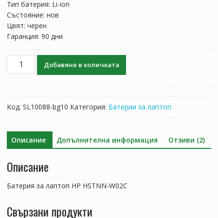
Тип батерия: Li-ion
Състояние: нов
Цвят: черен
Гаранция: 90 дни
количество
Добавяне в количката
за
Батерия
за
лаптоп
Код:
SL10088-bg10
Категория:
Батерии за лаптоп
HP
HSTNN-
W02C
Описание
Допълнителна информация
Отзиви (2)
Описание
Батерия за лаптоп HP HSTNN-W02C
Свързани продукти