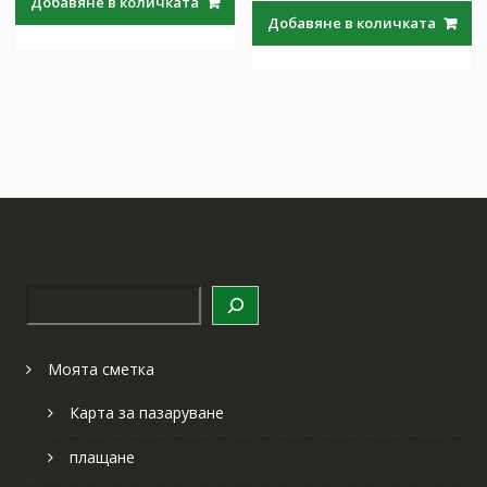
Добавяне в количката
was:
е:
97.97 лв..
57.64 лв..
Добавяне в количката
97.97 лв..
57.64 лв
Търсене
Моята сметка
Карта за пазаруване
плащане