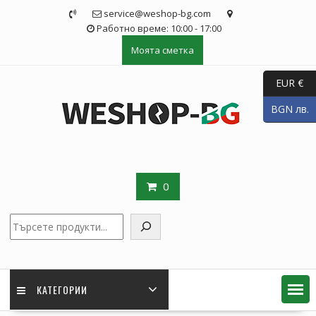
Skip
service@weshop-bg.com
to
Работно време: 10:00 - 17:00
content
Моята сметка
EUR €
BGN лв.
0
Търсене
КАТЕГОРИИ