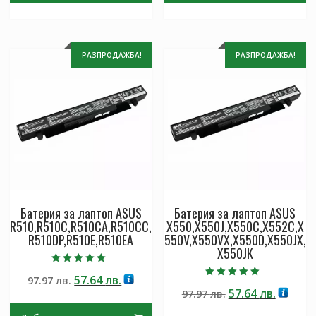
РАЗПРОДАЖБА!
РАЗПРОДАЖБА!
Батерия за лаптоп ASUS
Батерия за лаптоп ASUS
R510,R510C,R510CA,R510CC,
X550,X550J,X550C,X552C,X
R510DP,R510E,R510EA
550V,X550VX,X550D,X550JX,
X550JK
Оценено с
Original
Текущата
57.64
лв.
97.97
лв.
5.00
Оценено с
от 5
Original
Текущ
57.64
лв.
price
цена
97.97
лв.
5.00
от 5
price
цена
was:
е: