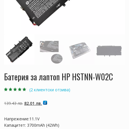
Батерия за лаптоп HP HSTNN-W02C
(
2
клиентски отзива)
Оценен
2
5.00
от
5, базирано на
потребителски
Original
Текущата
139.43
лв.
82.01
лв.
оценки
price
цена
was:
е:
Напрежение:11.1V
139.43 лв..
82.01 лв..
Капацитет: 3700mAh (42Wh)