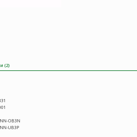
и (2)
831
001
STNN-OB3N
TNN-UB3P