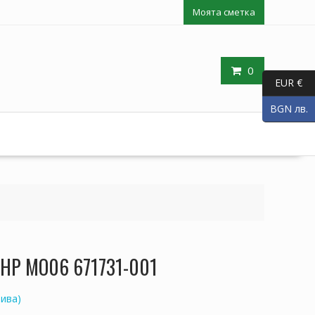
Моята сметка
0
EUR €
BGN лв.
п HP MO06 671731-001
ива)