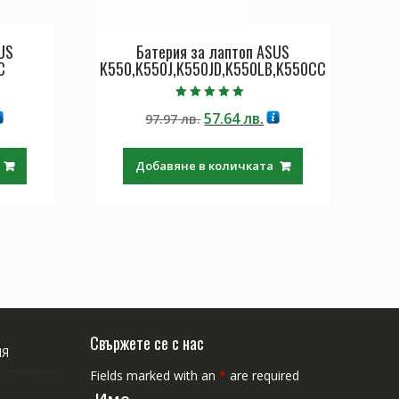
US
Батерия за лаптоп ASUS
C
K550,K550J,K550JD,K550LB,K550CC
Оценено с
екущата
Original
Текущата
57.64
лв.
97.97
лв.
5.00
от 5
ена
price
цена
was:
е:
Добавяне в количката
.64 лв..
97.97 лв..
57.64 лв..
Свържете се с нас
ИЯ
Fields marked with an
*
are required