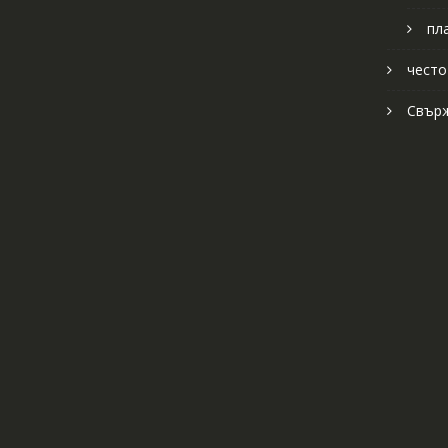
пл
често
Свърж