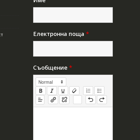
Име
Електронна поща
*
ст
Съобщение
*