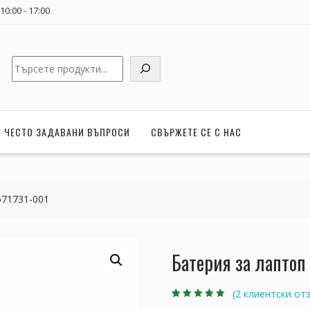
0:00 - 17:00
Търсене
ЧЕСТО ЗАДАВАНИ ВЪПРОСИ
СВЪРЖЕТЕ СЕ С НАС
671731-001
Батерия за лапто
(
2
клиентски отз
Оценен
2
5.00
от