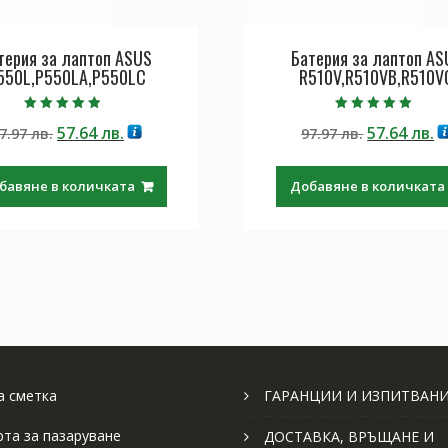
терия за лаптоп ASUS
Батерия за лаптоп AS
550L,P550LA,P550LC
R510V,R510VB,R510V
Оценено с
Оценено с
Original
Текущата
Original
Т
57.64
лв.
57.64
лв.
7.97
лв.
97.97
лв.
4.50
5.00
от 5
от 5
price
цена
price
ц
was:
е:
was:
е:
бавяне в количката
Добавяне в количката
97.97 лв..
57.64 лв..
97.97 лв..
57
 сметка
ГАРАНЦИИ И ИЗПИТВАН
рта за пазаруване
ДОСТАВКА, ВРЪЩАНЕ И