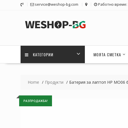
Skip
service@weshop-bg.com
Работно време: 1
to
content
КАТЕГОРИИ
МОЯТА СМЕТКА
Home
Продукти
Батерия за лаптоп HP MO06 
РАЗПРОДАЖБА!