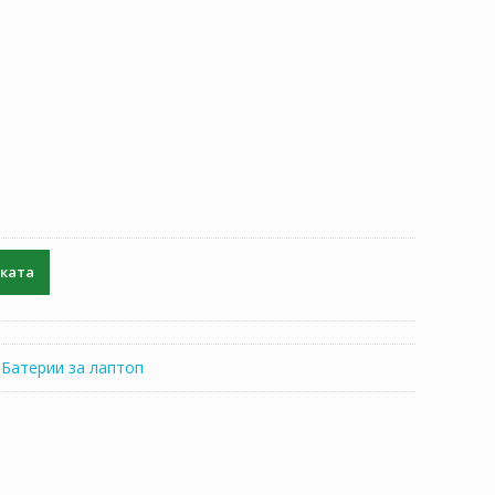
чката
:
Батерии за лаптоп