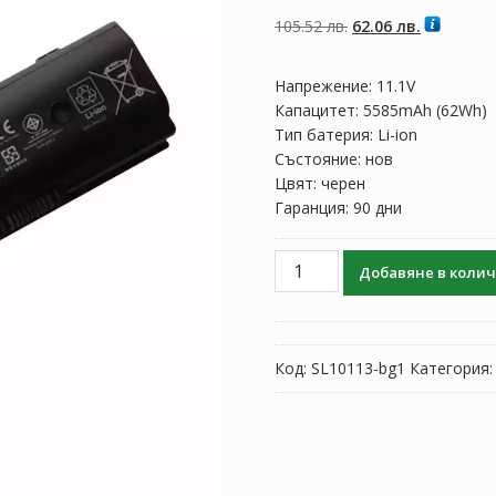
5, базирано на
потребителски
Original
Текущата
105.52
лв.
62.06
лв.
оценки
price
цена
was:
е:
Напрежение: 11.1V
105.52 лв..
62.06 лв..
Капацитет: 5585mAh (62Wh)
Тип батерия: Li-ion
Състояние: нов
Цвят: черен
Гаранция: 90 дни
количество
Добавяне в коли
за
Батерия
за
лаптоп
Код:
SL10113-bg1
Категория
HP
MO06
671731-
001