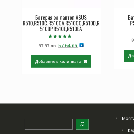
Батерия за лаптоп ASUS
Ба
R510,R510C,R510CA,R510CC,R510D,R
P
510DP,R510E,R510EA
9
Оценено с
Original
Текущата
57.64
лв.
97.97
лв.
4.50
от 5
price
цена
До
was:
е:
Добавяне в количката
97.97 лв..
57.64 лв..
Моята
Търсене
Ка