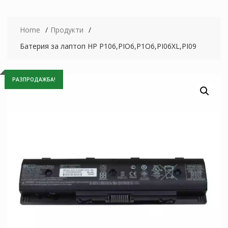
Home
Продукти
Батерия за лаптоп HP P106,PIO6,P1O6,PI06XL,PI09
РАЗПРОДАЖБА!