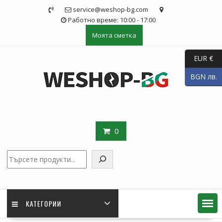
Skip
service@weshop-bg.com
to
Работно време: 10:00 - 17:00
content
Моята сметка
EUR €
BGN лв.
0
Търсене
КАТЕГОРИИ