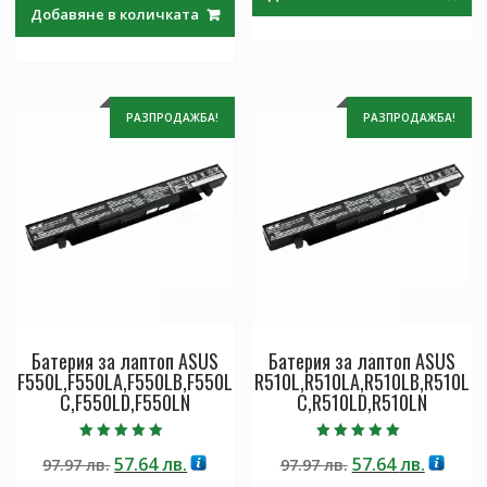
was:
е:
97.97 лв..
57.64 лв
Добавяне в количката
97.97 лв..
57.64 лв..
РАЗПРОДАЖБА!
РАЗПРОДАЖБА!
Батерия за лаптоп ASUS
Батерия за лаптоп ASUS
F550L,F550LA,F550LB,F550L
R510L,R510LA,R510LB,R510L
C,F550LD,F550LN
C,R510LD,R510LN
Оценено с
Оценено с
Original
Текущата
Original
Текущ
57.64
лв.
57.64
лв.
97.97
лв.
97.97
лв.
5.00
5.00
от 5
от 5
price
цена
price
цена