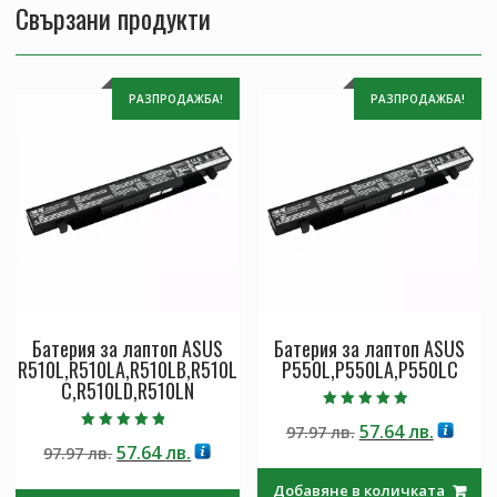
Свързани продукти
РАЗПРОДАЖБА!
РАЗПРОДАЖБА!
Батерия за лаптоп ASUS
Батерия за лаптоп ASUS
R510L,R510LA,R510LB,R510L
P550L,P550LA,P550LC
C,R510LD,R510LN
Оценено с
Original
Текущ
57.64
лв.
97.97
лв.
4.50
Оценено с
от 5
Original
Текущата
57.64
лв.
97.97
лв.
price
цена
4.50
от 5
price
цена
was:
е:
Добавяне в количката