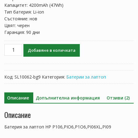
97.97 лв..
57.64 лв..
Капацитет: 4200mAh (47Wh)
Тип батерия: Li-ion
Състояние: нов
Цвят: черен
Гаранция: 90 дни
количество
Добавяне в количката
за
Батерия
за
лаптоп
Код:
SL10062-bg9
Категория:
Батерии за лаптоп
HP
P106,PIO6,P1O6,PI06XL,PI09
Описание
Допълнителна информация
Отзиви (2)
Описание
Батерия за лаптоп HP P106,PIO6,P1O6,PI06XL,PI09