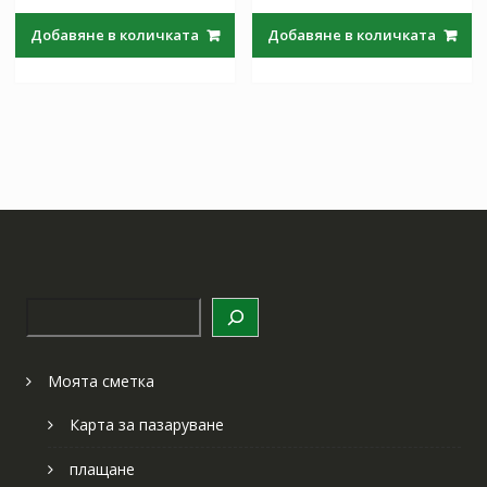
was:
е:
was:
е:
Добавяне в количката
Добавяне в количката
97.97 лв..
57.64 лв..
97.97 лв..
57.64 лв
Търсене
Моята сметка
Карта за пазаруване
плащане