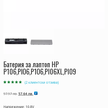
Батерия за лаптоп HP
P106,PIO6,P1O6,PI06XL,PI09
(
2
клиентски отзива)
Оценен
2
5.00
от
5, базирано на
потребителски
Original
Текущата
97.97
лв.
57.64
лв.
оценки
price
цена
was:
е:
Напрежение: 10.8V