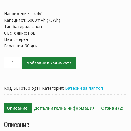
price
цена
was:
е:
Напрежение: 14.4V
116.82 лв..
68.71 лв..
Капацитет: 5069mAh (73Wh)
Тип батерия: Li-ion
Състояние: нов
Цвят: черен
Гаранция: 90 дни
количество
Добавяне в количката
за
Батерия
за
лаптоп
Код:
SL10100-bg11
Категория:
Батерии за лаптоп
HP
Pavilion
dv7
Описание
Допълнителна информация
Отзиви (2)
2215el,dv7
2025es,dv7
Описание
2230sf,dv7
2240es,dv7