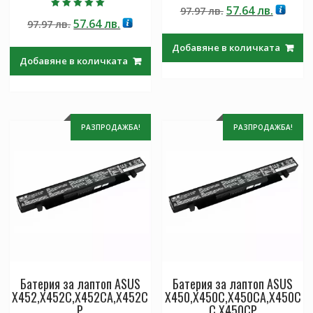
Оценено с
Original
Текущ
57.64
лв.
97.97
лв.
5.00
Оценено с
от 5
Original
Текущата
57.64
лв.
97.97
лв.
price
цена
5.00
от 5
price
цена
was:
е:
Добавяне в количката
was:
е:
97.97 лв..
57.64 лв
Добавяне в количката
97.97 лв..
57.64 лв..
РАЗПРОДАЖБА!
РАЗПРОДАЖБА!
Батерия за лаптоп ASUS
Батерия за лаптоп ASUS
X452,X452C,X452CA,X452C
X450,X450C,X450CA,X450C
P
C,X450CP