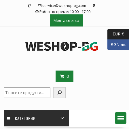
Skip
service@weshop-bg.com
to
Работно време: 10:00 - 17:00
content
Моята сметка
EUR €
BGN лв.
0
Търсене
КАТЕГОРИИ