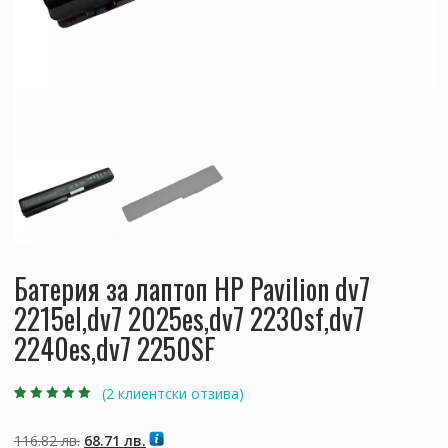
Батерия за лаптоп HP Pavilion dv7
2215el,dv7 2025es,dv7 2230sf,dv7
2240es,dv7 2250SF
(
2
клиентски отзива)
Оценен
2
5.00
от
5, базирано на
потребителски
Original
Текущата
116.82
лв.
68.71
лв.
оценки