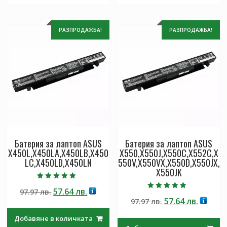
РАЗПРОДАЖБА!
РАЗПРОДАЖБА!
Батерия за лаптоп ASUS
Батерия за лаптоп ASUS
X450L,X450LA,X450LB,X450
X550,X550J,X550C,X552C,X
LC,X450LD,X450LN
550V,X550VX,X550D,X550JX,
X550JK
Оценено с
Original
Текущата
57.64
лв.
97.97
лв.
5.00
Оценено с
от 5
Original
Текущ
57.64
лв.
price
цена
97.97
лв.
5.00
от 5
price
цена
was:
е:
Добавяне в количката
was:
е:
97.97 лв..
57.64 лв..