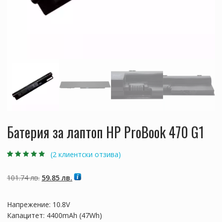
Батерия за лаптоп HP ProBook 470 G1
(
2
клиентски отзива)
Оценен
2
4.50
от 5,
базирано на
Original
Текущата
101.74
лв.
59.85
лв.
потребителски
оценки
price
цена
was:
е:
Напрежение: 10.8V
101.74 лв..
59.85 лв..
Капацитет: 4400mAh (47Wh)