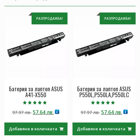
РАЗПРОДАЖБА!
РАЗПРОДАЖБА!
Батерия за лаптоп ASUS
Батерия за лаптоп ASUS
A41-X550
P550L,P550LA,P550LC
Оценено с
Оценено с
Original
Текущата
Original
Текущ
57.64
лв.
57.64
лв.
97.97
лв.
97.97
лв.
5.00
4.50
от 5
от 5
price
цена
price
цена
was:
е:
was:
е:
Добавяне в количката
Добавяне в количката
97.97 лв..
57.64 лв..
97.97 лв..
57.64 лв