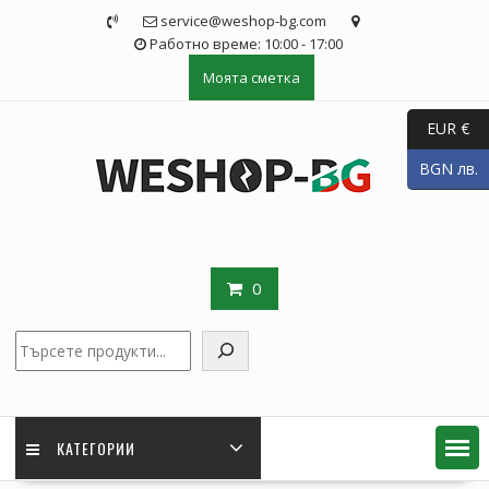
Skip
service@weshop-bg.com
to
Работно време: 10:00 - 17:00
content
Моята сметка
EUR €
BGN лв.
0
Търсене
КАТЕГОРИИ