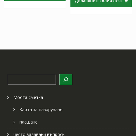
Добавяне в количката
97.97 лв..
57.64 лв
Търсене
Моята сметка
Карта за пазаруване
плащане
често задавани въпроси