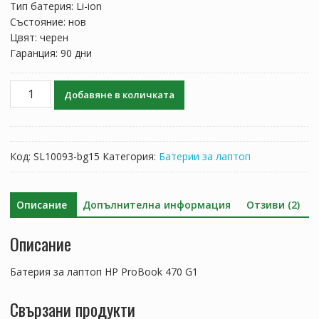
Тип батерия: Li-ion
Състояние: нов
Цвят: черен
Гаранция: 90 дни
количество
Добавяне в количката
за
Батерия
за
лаптоп
Код:
SL10093-bg15
Категория:
Батерии за лаптоп
HP
ProBook
470
Описание
Допълнителна информация
Отзиви (2)
G1
Описание
Батерия за лаптоп HP ProBook 470 G1
Свързани продукти