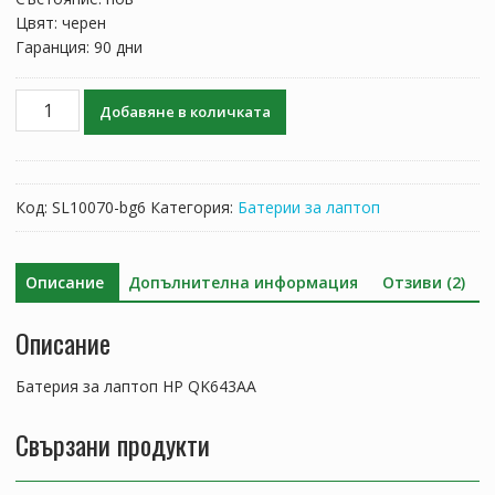
Цвят: черен
Гаранция: 90 дни
количество
Добавяне в количката
за
Батерия
за
лаптоп
Код:
SL10070-bg6
Категория:
Батерии за лаптоп
HP
QK643AA
Описание
Допълнителна информация
Отзиви (2)
Описание
Батерия за лаптоп HP QK643AA
Свързани продукти