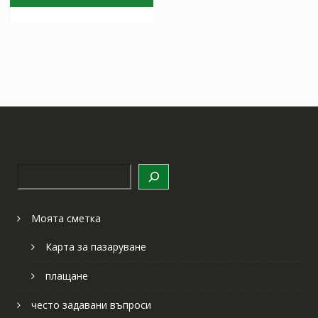
97.97 лв..
57.64 лв..
Търсене
Моята сметка
Карта за пазаруване
плащане
често задавани въпроси