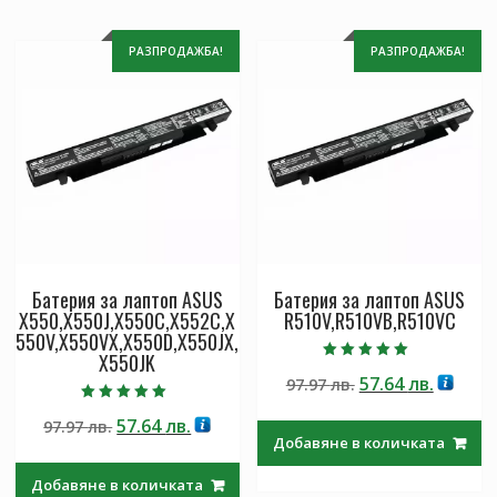
РАЗПРОДАЖБА!
РАЗПРОДАЖБА!
Батерия за лаптоп ASUS
Батерия за лаптоп ASUS
X550,X550J,X550C,X552C,X
R510V,R510VB,R510VC
550V,X550VX,X550D,X550JX,
X550JK
Оценено с
Original
Текущ
57.64
лв.
97.97
лв.
5.00
от 5
price
цена
Оценено с
Original
Текущата
57.64
лв.
97.97
лв.
5.00
was:
е:
от 5
Добавяне в количката
price
цена
97.97 лв..
57.64 лв
was:
е:
Добавяне в количката