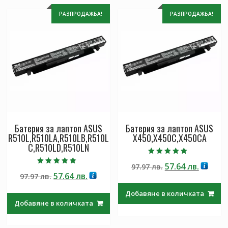
РАЗПРОДАЖБА!
РАЗПРОДАЖБА!
Батерия за лаптоп ASUS
Батерия за лаптоп ASUS
R510L,R510LA,R510LB,R510L
X450,X450C,X450CA
C,R510LD,R510LN
Оценено с
Original
Текущ
57.64
лв.
97.97
лв.
5.00
Оценено с
от 5
Original
Текущата
57.64
лв.
97.97
лв.
price
цена
5.00
от 5
price
цена
was:
е:
Добавяне в количката
was:
е:
97.97 лв..
57.64 лв
Добавяне в количката
97.97 лв..
57.64 лв..