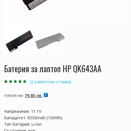
Батерия за лаптоп HP QK643AA
(
2
клиентски отзива)
Оценен
2
5.00
от
5, базирано на
потребителски
Original
Текущата
135.66
лв.
79.80
лв.
оценки
price
цена
was:
е:
Напрежение: 11.1V
135.66 лв..
79.80 лв..
Капацитет: 8550mAh (100Wh)
Тип батерия: Li-ion
Състояние: нов