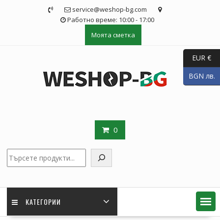
Skip
service@weshop-bg.com
to
Работно време: 10:00 - 17:00
content
Моята сметка
EUR €
BGN лв.
0
Търсене
КАТЕГОРИИ