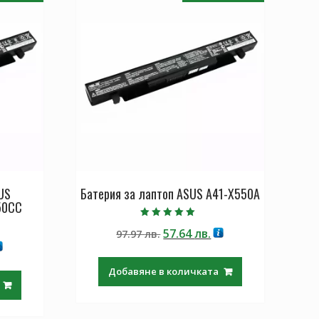
US
Батерия за лаптоп ASUS A41-X550A
50CC
Оценено с
Original
Текущата
57.64
лв.
97.97
лв.
5.00
от 5
екущата
price
цена
ена
was:
е:
Добавяне в количката
97.97 лв..
57.64 лв..
.64 лв..