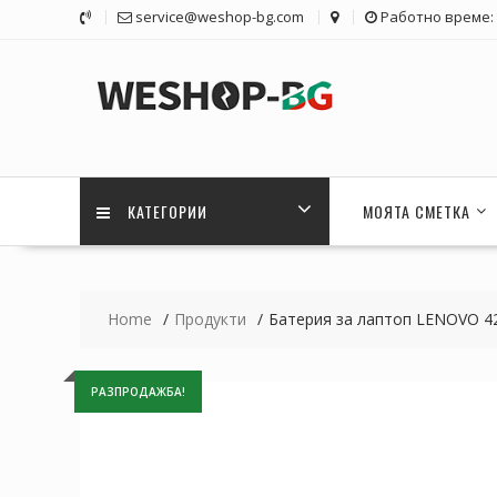
Skip
service@weshop-bg.com
Работно време: 1
to
content
КАТЕГОРИИ
МОЯТА СМЕТКА
Home
Продукти
Батерия за лаптоп LENOVO 4
РАЗПРОДАЖБА!