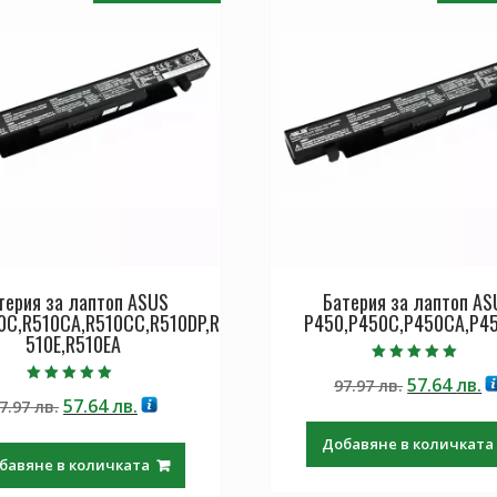
терия за лаптоп ASUS
Батерия за лаптоп AS
0C,R510CA,R510CC,R510DP,R
P450,P450C,P450CA,P4
510E,R510EA
Оценено с
Original
Т
57.64
лв.
97.97
лв.
5.00
Оценено с
от 5
Original
Текущата
57.64
лв.
7.97
лв.
price
ц
5.00
от 5
price
цена
was:
е:
Добавяне в количката
was:
е:
97.97 лв..
57
бавяне в количката
97.97 лв..
57.64 лв..