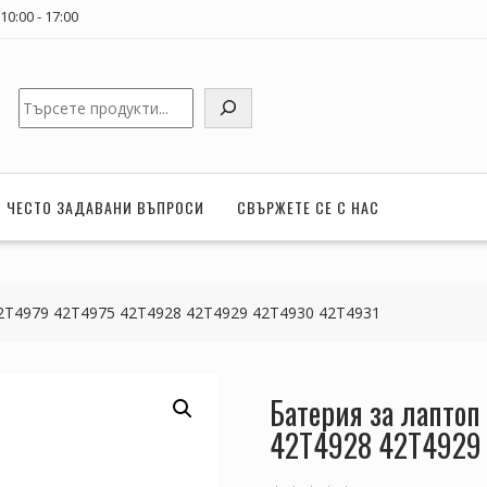
0:00 - 17:00
Търсене
ЧЕСТО ЗАДАВАНИ ВЪПРОСИ
СВЪРЖЕТЕ СЕ С НАС
2T4979 42T4975 42T4928 42T4929 42T4930 42T4931
Батерия за лапто
42T4928 42T4929