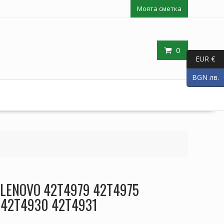
Моята сметка
0
EUR €
BGN лв.
п LENOVO 42T4979 42T4975
 42T4930 42T4931