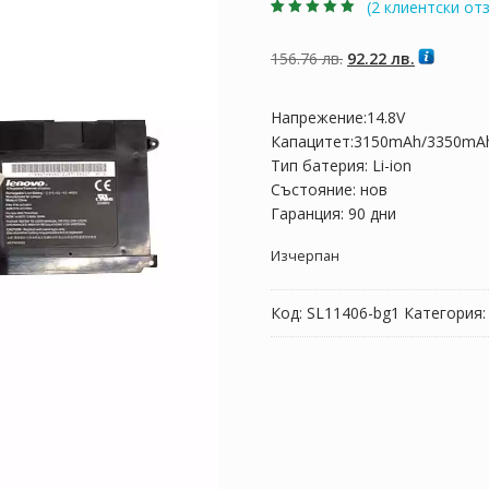
(
2
клиентски отз
Оценен
2
5.00
от
5, базирано на
потребителски
Original
Текущата
156.76
лв.
92.22
лв.
оценки
price
цена
was:
е:
Напрежение:14.8V
156.76 лв..
92.22 лв..
Капацитет:3150mAh/3350mA
Тип батерия: Li-ion
Състояние: нов
Гаранция: 90 дни
Изчерпан
Код:
SL11406-bg1
Категория