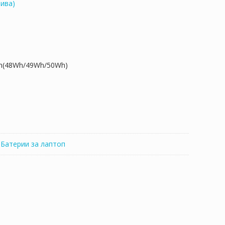
ива)
h(48Wh/49Wh/50Wh)
:
Батерии за лаптоп