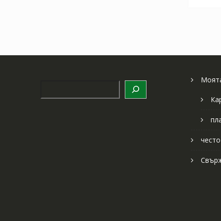
Моята
Търсене
Ка
пл
често
Свърж