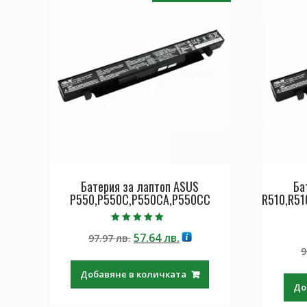
Батерия за лаптоп ASUS
Ба
P550,P550C,P550CA,P550CC
R510,R51
Оценено с
Original
Текущата
57.64
лв.
97.97
лв.
5.00
от 5
price
цена
9
was:
е:
Добавяне в количката
97.97 лв..
57.64 лв..
До