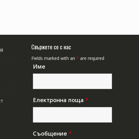
Свържете се с нас
ИЯ
Fields marked with an
*
are required
Име
Електронна поща
*
ст
Съобщение
*