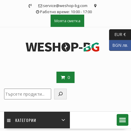
Skip
service@weshop-bg.com
to
Работно време: 10:00 - 17:00
content
Моята сметка
EUR €
BGN лв.
0
Търсене
КАТЕГОРИИ