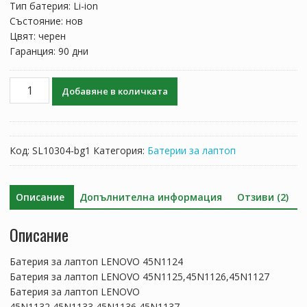
Тип батерия: Li-ion
Състояние: нов
Цвят: черен
Гаранция: 90 дни
количество
Добавяне в количката
за
Батерия
за
лаптоп
Код:
SL10304-bg1
Категория:
Батерии за лаптоп
LENOVO
45N1124
Описание
Допълнителна информация
Отзиви (2)
Описание
Батерия за лаптоп LENOVO 45N1124
Батерия за лаптоп LENOVO 45N1125,45N1126,45N1127
Батерия за лаптоп LENOVO
45N1132,45N1133,45N1136,45N1137