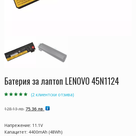
Батерия за лаптоп LENOVO 45N1124
(
2
клиентски отзива)
Оценен
2
5.00
от
5, базирано на
потребителски
Original
Текущата
128.13
лв.
75.36
лв.
оценки
price
цена
was:
е:
Напрежение: 11.1V
128.13 лв..
75.36 лв..
Капацитет: 4400mAh (48Wh)