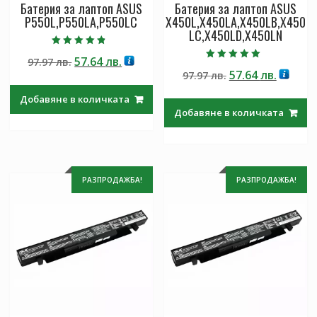
Батерия за лаптоп ASUS
Батерия за лаптоп ASUS
P550L,P550LA,P550LC
X450L,X450LA,X450LB,X450
LC,X450LD,X450LN
Оценено с
Original
Текущата
57.64
лв.
97.97
лв.
4.50
Оценено с
от 5
Original
Текущ
57.64
лв.
price
цена
97.97
лв.
5.00
от 5
price
цена
was:
е:
Добавяне в количката
was:
е:
97.97 лв..
57.64 лв..
Добавяне в количката
97.97 лв..
57.64 лв
РАЗПРОДАЖБА!
РАЗПРОДАЖБА!