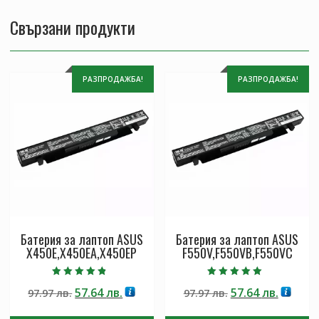
Свързани продукти
РАЗПРОДАЖБА!
РАЗПРОДАЖБА!
Батерия за лаптоп ASUS
Батерия за лаптоп ASUS
X450E,X450EA,X450EP
F550V,F550VB,F550VC
Оценено с
Оценено с
Original
Текущата
Original
Текущ
57.64
лв.
57.64
лв.
97.97
лв.
97.97
лв.
4.50
5.00
от 5
от 5
price
цена
price
цена