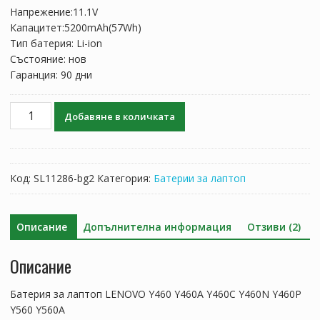
was:
е:
Напрежение:11.1V
110.03 лв..
64.72 лв..
Капацитет:5200mAh(57Wh)
Тип батерия: Li-ion
Състояние: нов
Гаранция: 90 дни
количество
Добавяне в количката
за
Батерия
за
лаптоп
Код:
SL11286-bg2
Категория:
Батерии за лаптоп
LENOVO
Y460
Y460A
Описание
Допълнителна информация
Отзиви (2)
Y460C
Y460N
Описание
Y460P
Y560
Батерия за лаптоп LENOVO Y460 Y460A Y460C Y460N Y460P
Y560A
Y560 Y560A