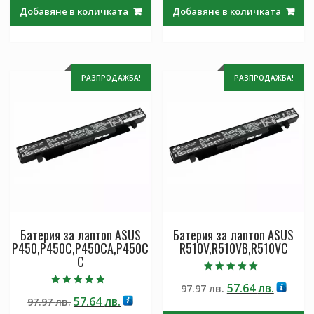
was:
е:
was:
е:
Добавяне в количката
Добавяне в количката
97.97 лв..
57.64 лв..
97.97 лв..
57.64 лв
РАЗПРОДАЖБА!
РАЗПРОДАЖБА!
Батерия за лаптоп ASUS
Батерия за лаптоп ASUS
P450,P450C,P450CA,P450C
R510V,R510VB,R510VC
C
Оценено с
Original
Текущ
57.64
лв.
97.97
лв.
5.00
Оценено с
от 5
Original
Текущата
57.64
лв.
97.97
лв.
price
цена
5.00
от 5