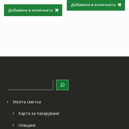
price
цена
was:
е:
Добавяне в количката
was:
е:
97.97 лв..
57.64 лв
Добавяне в количката
97.97 лв..
57.64 лв..
Търсене
Моята сметка
Карта за пазаруване
плащане