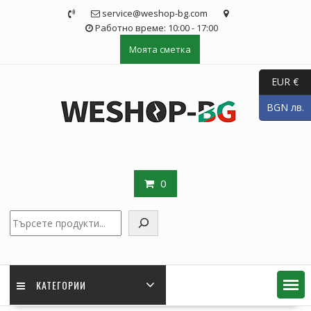
Skip
service@weshop-bg.com
to
Работно време: 10:00 - 17:00
content
Моята сметка
EUR €
BGN лв.
0
Търсене
КАТЕГОРИИ