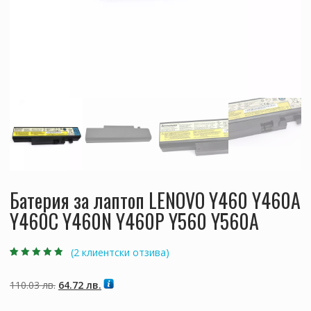
Батерия за лаптоп LENOVO Y460 Y460A
Y460C Y460N Y460P Y560 Y560A
(
2
клиентски отзива)
Оценен
2
4.50
от 5,
базирано на
Original
Текущата
110.03
лв.
64.72
лв.
потребителски
оценки
price
цена