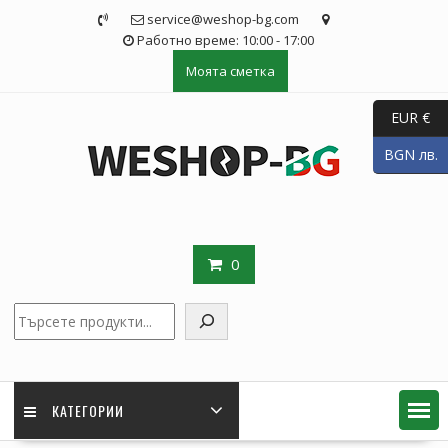
Skip
service@weshop-bg.com
to
Работно време: 10:00 - 17:00
content
Моята сметка
EUR €
BGN лв.
0
Търсене
КАТЕГОРИИ