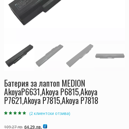
Батерия за лаптоп MEDION
AkoyaP6631,Akoya P6815,Akoya
P7621,Akoya P7815,Akoya P7818
(
2
клиентски отзива)
Оценен
2
5.00
от
5, базирано на
потребителски
Original
Текущата
109.27
лв.
64.29
лв.
оценки