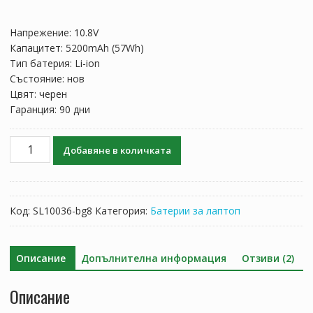
price
цена
was:
е:
Напрежение: 10.8V
109.27 лв..
64.29 лв..
Капацитет: 5200mAh (57Wh)
Тип батерия: Li-ion
Състояние: нов
Цвят: черен
Гаранция: 90 дни
количество
Добавяне в количката
за
Батерия
за
лаптоп
Код:
SL10036-bg8
Категория:
Батерии за лаптоп
MEDION
AkoyaP6631,Akoya
P6815,Akoya
Описание
Допълнителна информация
Отзиви (2)
P7621,Akoya
P7815,Akoya
Описание
P7818