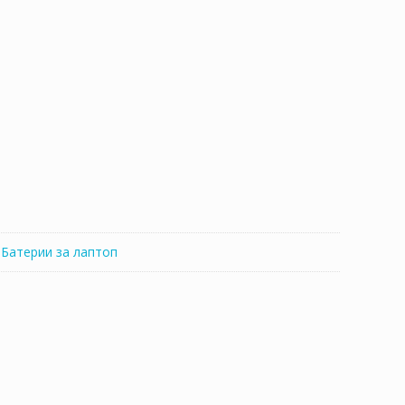
а
..
:
Батерии за лаптоп