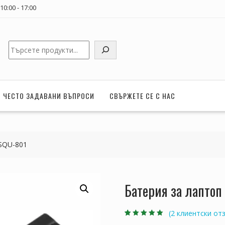
0:00 - 17:00
Търсене
ЧЕСТО ЗАДАВАНИ ВЪПРОСИ
СВЪРЖЕТЕ СЕ С НАС
SQU-801
Батерия за лапто
(
2
клиентски отз
Оценен
2
5.00
от