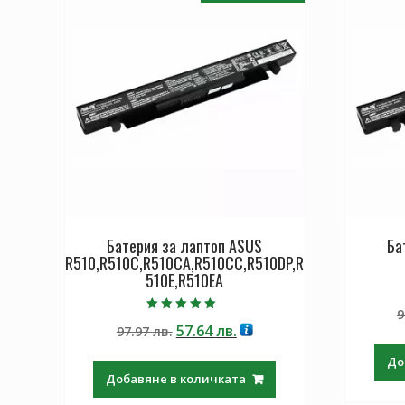
Батерия за лаптоп ASUS
Ба
R510,R510C,R510CA,R510CC,R510DP,R
510E,R510EA
9
Оценено с
Original
Текущата
57.64
лв.
97.97
лв.
5.00
от 5
price
цена
До
was:
е:
Добавяне в количката
97.97 лв..
57.64 лв..