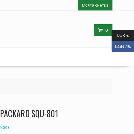
Моята сметка
0
EUR €
BGN лв.
п PACKARD SQU-801
ива)