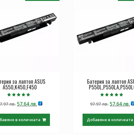
терия за лаптоп ASUS
Батерия за лаптоп AS
A550,K450,F450
P550L,P550LA,P550L
Оценено с
Оценено с
Original
Текущата
Original
Т
57.64
лв.
57.64
лв.
7.97
лв.
97.97
лв.
4.50
4.50
от 5
от 5
price
цена
price
ц
was:
е:
was:
е:
бавяне в количката
Добавяне в количката
97.97 лв..
57.64 лв..
97.97 лв..
57