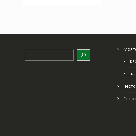
Моята
Търсене
Ка
пл
често
Свърж