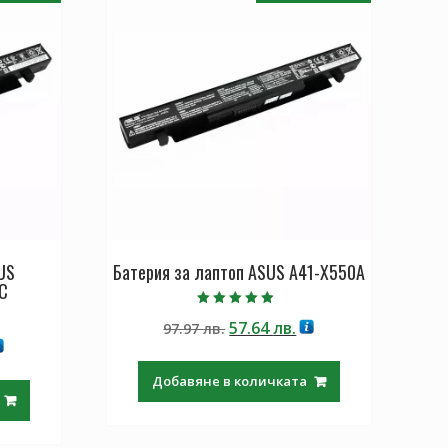
US
Батерия за лаптоп ASUS A41-X550A
C
Оценено с
Original
Текущата
57.64
лв.
97.97
лв.
5.00
от 5
екущата
price
цена
ена
was:
е:
Добавяне в количката
97.97 лв..
57.64 лв..
.64 лв..