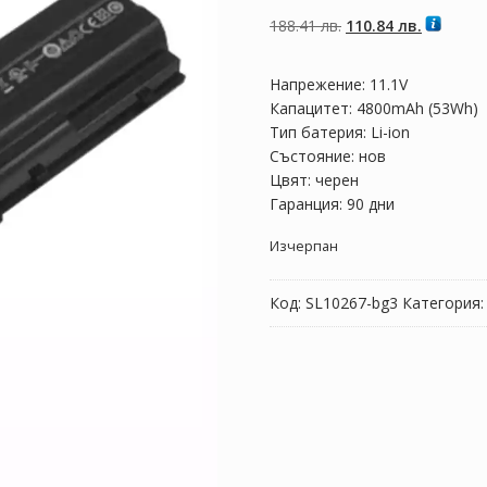
5, базирано на
потребителски
Original
Текущат
188.41
лв.
110.84
лв.
оценки
price
цена
was:
е:
Напрежение: 11.1V
188.41 лв..
110.84 лв
Капацитет: 4800mAh (53Wh)
Тип батерия: Li-ion
Състояние: нов
Цвят: черен
Гаранция: 90 дни
Изчерпан
Код:
SL10267-bg3
Категория