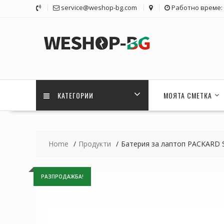
Skip
service@weshop-bg.com
Работно време: 1
to
content
КАТЕГОРИИ
МОЯТА СМЕТКА
Home
Продукти
Батерия за лаптоп PACKARD 
РАЗПРОДАЖБА!