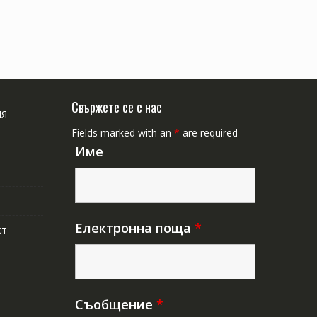
Свържете се с нас
ИЯ
Fields marked with an
*
are required
Име
Електронна поща
*
ст
Съобщение
*