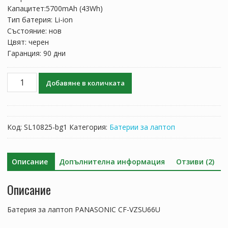
150.60 лв..
103.66 лв..
Капацитет:5700mAh (43Wh)
Тип батерия: Li-ion
Състояние: нов
Цвят: черен
Гаранция: 90 дни
количество
Добавяне в количката
за
Батерия
за
лаптоп
Код:
SL10825-bg1
Категория:
Батерии за лаптоп
PANASONIC
CF-
VZSU66U
Описание
Допълнителна информация
Отзиви (2)
Описание
Батерия за лаптоп PANASONIC CF-VZSU66U