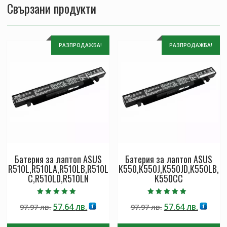
Свързани продукти
РАЗПРОДАЖБА!
РАЗПРОДАЖБА!
Батерия за лаптоп ASUS
Батерия за лаптоп ASUS
R510L,R510LA,R510LB,R510L
K550,K550J,K550JD,K550LB,
C,R510LD,R510LN
K550CC
Оценено с
Оценено с
Original
Текущата
Original
Текущ
57.64
лв.
57.64
лв.
97.97
лв.
97.97
лв.
5.00
5.00
от 5
от 5
price
цена
price
цена