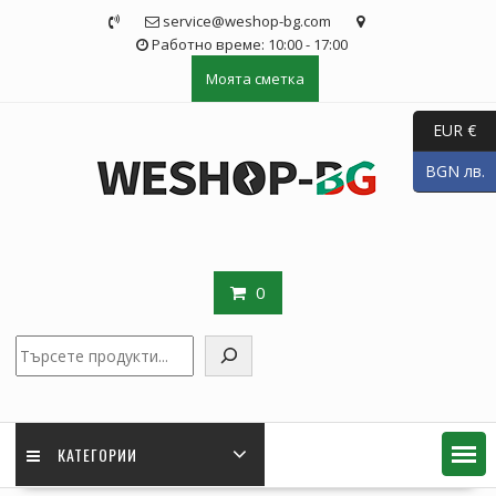
Skip
service@weshop-bg.com
to
Работно време: 10:00 - 17:00
content
Моята сметка
EUR €
BGN лв.
0
Търсене
КАТЕГОРИИ