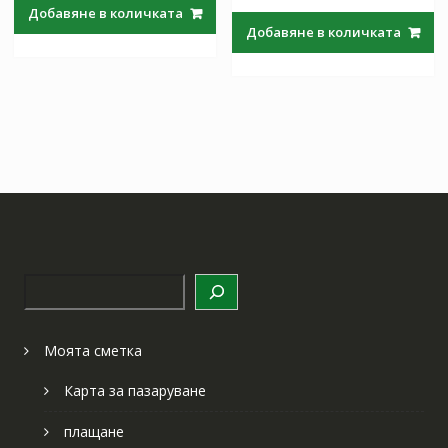
was:
е:
Добавяне в количката
was:
е:
97.97 лв..
57.64 лв..
Добавяне в количката
97.97 лв..
57.64 лв
Търсене
Моята сметка
Карта за пазаруване
плащане