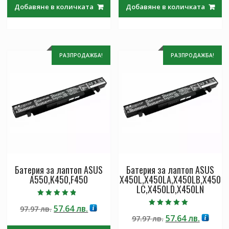
was:
е:
was:
е:
Добавяне в количката
Добавяне в количката
97.97 лв..
57.64 лв..
97.97 лв..
57.64 лв
РАЗПРОДАЖБА!
РАЗПРОДАЖБА!
Батерия за лаптоп ASUS
Батерия за лаптоп ASUS
A550,K450,F450
X450L,X450LA,X450LB,X450
LC,X450LD,X450LN
Оценено с
Original
Текущата
57.64
лв.
97.97
лв.
4.50
Оценено с
от 5
Original
Текущ
57.64
лв.
price
цена
97.97
лв.
5.00
от 5
price
цена