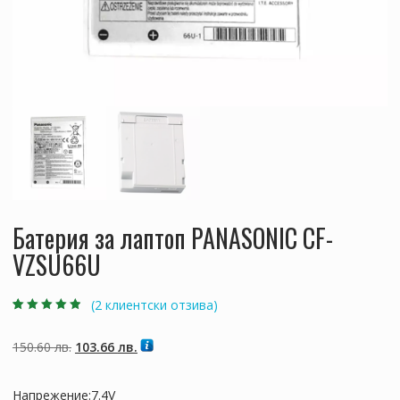
Батерия за лаптоп PANASONIC CF-
VZSU66U
(
2
клиентски отзива)
Оценен
2
4.50
от 5,
базирано на
Original
Текущата
150.60
лв.
103.66
лв.
потребителски
оценки
price
цена
was:
е:
Напрежение:7.4V