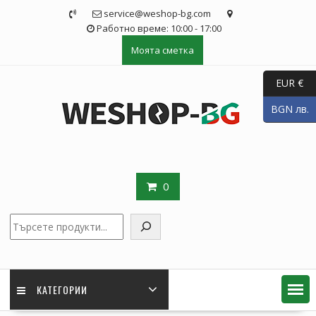
Skip
service@weshop-bg.com
to
Работно време: 10:00 - 17:00
content
Моята сметка
EUR €
BGN лв.
0
Търсене
КАТЕГОРИИ