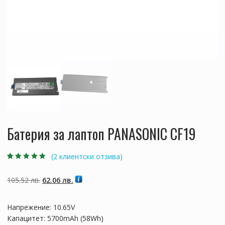
Батерия за лаптоп PANASONIC CF19
(
2
клиентски отзива)
Оценен
2
4.50
от 5,
базирано на
Original
Текущата
105.52
лв.
62.06
лв.
потребителски
оценки
price
цена
was:
е:
Напрежение: 10.65V
105.52 лв..
62.06 лв..
Капацитет: 5700mAh (58Wh)