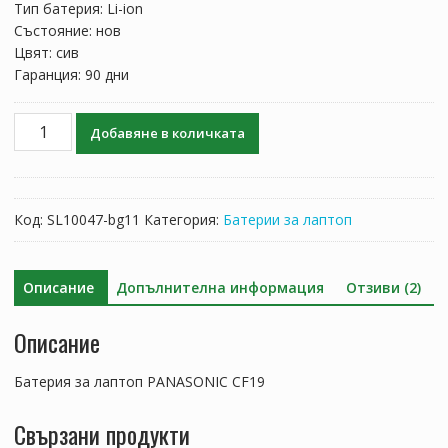
Тип батерия: Li-ion
Състояние: нов
Цвят: сив
Гаранция: 90 дни
количество
Добавяне в количката
за
Батерия
за
лаптоп
Код:
SL10047-bg11
Категория:
Батерии за лаптоп
PANASONIC
CF19
Описание
Допълнителна информация
Отзиви (2)
Описание
Батерия за лаптоп PANASONIC CF19
Свързани продукти