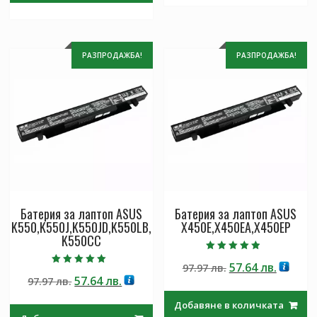
РАЗПРОДАЖБА!
РАЗПРОДАЖБА!
Батерия за лаптоп ASUS
Батерия за лаптоп ASUS
K550,K550J,K550JD,K550LB,
X450E,X450EA,X450EP
K550CC
Оценено с
Original
Текущ
57.64
лв.
97.97
лв.
4.50
Оценено с
от 5
Original
Текущата
57.64
лв.
97.97
лв.
price
цена
5.00
от 5
price
цена
was:
е:
Добавяне в количката
was:
е:
97.97 лв..
57.64 лв