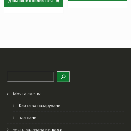
Добавяне в количката
97.97 лв..
57.64 лв..
Търсене
Моята сметка
Карта за пазаруване
плащане
често задавани въпроси