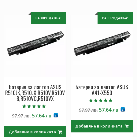
РАЗПРОДАЖБА!
РАЗПРОДАЖБА!
Батерия за лаптоп ASUS
Батерия за лаптоп ASUS
R510JK,R510JX,R510V,R510V
A41-X550
B,R510VC,R510VX
Оценено с
Original
Текущ
57.64
лв.
97.97
лв.
5.00
Оценено с
от 5
Original
Текущата
57.64
лв.
97.97
лв.
price
цена
5.00
от 5
price
цена
was:
е:
Добавяне в количката
was:
е:
97.97 лв..
57.64 лв
Добавяне в количката
97.97 лв..
57.64 лв..