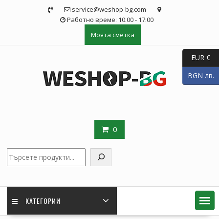
Skip
service@weshop-bg.com
to
Работно време: 10:00 - 17:00
content
Моята сметка
EUR €
BGN лв.
0
Търсене
КАТЕГОРИИ