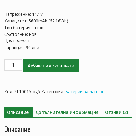
оценки
price
цена
was:
е:
Напрежение: 11.1V
158.27 лв..
93.10 лв..
Капацитет: 5600mAh (62.16Wh)
Тип батерия: Li-ion
Състояние: нов
Цвят: черен
Гаранция: 90 дни
количество
Добавяне в количката
за
Батерия
за
лаптоп
Код:
SL10015-bg5
Категория:
Батерии за лаптоп
SAGER
NP2650,SAGER
NP2670,
Описание
Допълнителна информация
Отзиви (2)
SAGER
NP6659,
Описание
SAGER
NP6679