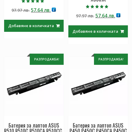
Оценено с
Original
Текущата
57.64
лв.
97.97
лв.
5.00
Оценено с
от 5
Original
Текущ
57.64
лв.
price
цена
97.97
лв.
5.00
от 5
price
цена
was:
е:
Добавяне в количката
was:
е:
97.97 лв..
57.64 лв..
Добавяне в количката
97.97 лв..
57.64 лв
РАЗПРОДАЖБА!
РАЗПРОДАЖБА!
Батерия за лаптоп ASUS
Батерия за лаптоп ASUS
R510,R510C,R510CA,R510CC,
P450,P450C,P450CA,P450C