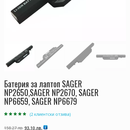
Батерия за лаптоп SAGER
NP2650,SAGER NP2670, SAGER
NP6659, SAGER NP6679
(
2
клиентски отзива)
Оценен
2
4.50
от 5,
базирано на
Original
Текущата
158.27
лв.
93.10
лв.
потребителски