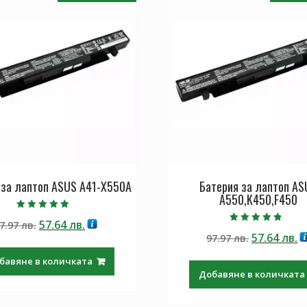
 за лаптоп ASUS A41-X550A
Батерия за лаптоп AS
A550,K450,F450
Оценено с
Original
Текущата
57.64
лв.
7.97
лв.
5.00
Оценено с
от 5
Original
Т
57.64
лв.
price
цена
97.97
лв.
4.50
от 5
price
ц
was:
е:
бавяне в количката
was:
е:
97.97 лв..
57.64 лв..
Добавяне в количката
97.97 лв..
57