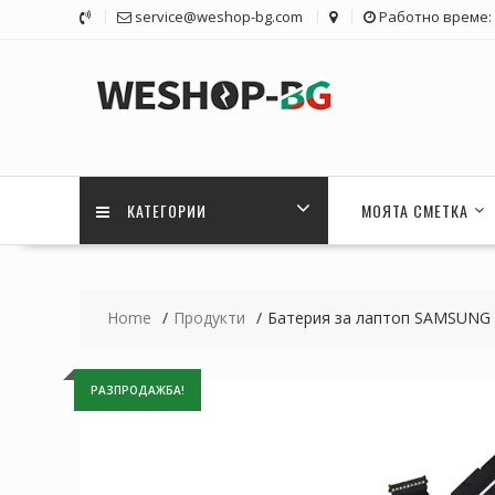
Skip
service@weshop-bg.com
Работно време: 1
to
content
КАТЕГОРИИ
МОЯТА СМЕТКА
Home
Продукти
Батерия за лаптоп SAMSUNG
РАЗПРОДАЖБА!