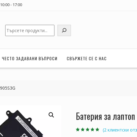
0:00 - 17:00
Търсене
ЧЕСТО ЗАДАВАНИ ВЪПРОСИ
СВЪРЖЕТЕ СЕ С НАС
 905S3G
Батерия за лапто
(
2
клиентски отз
Оценен
2
5.00
от