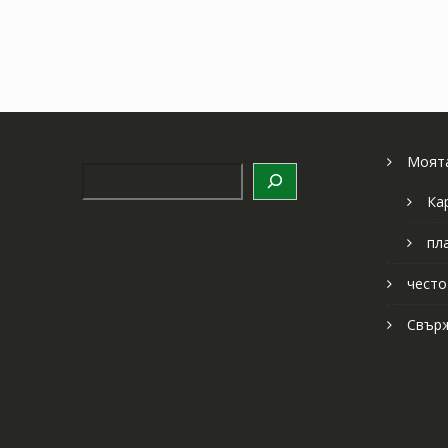
Моята
Търсене
Ка
пл
често
Свърж