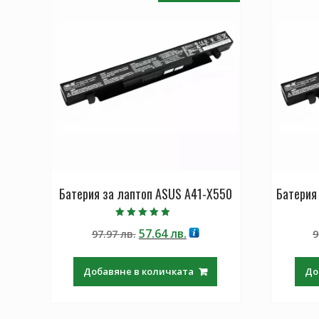
Батерия за лаптоп ASUS A41-X550
Батерия
Оценено с
Original
Текущата
57.64
лв.
97.97
лв.
9
5.00
от 5
price
цена
was:
е:
Добавяне в количката
До
97.97 лв..
57.64 лв..