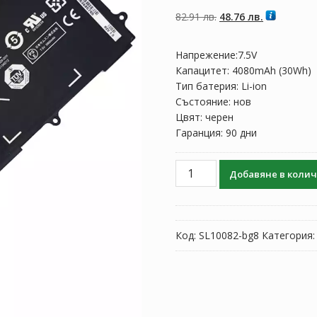
5, базирано на
потребителски
Original
Текущата
82.91
лв.
48.76
лв.
оценки
price
цена
was:
е:
Напрежение:7.5V
82.91 лв..
48.76 лв..
Капацитет: 4080mAh (30Wh)
Тип батерия: Li-ion
Състояние: нов
Цвят: черен
Гаранция: 90 дни
количество
Добавяне в коли
за
Батерия
за
лаптоп
Код:
SL10082-bg8
Категория
SAMSUNG
905S3G