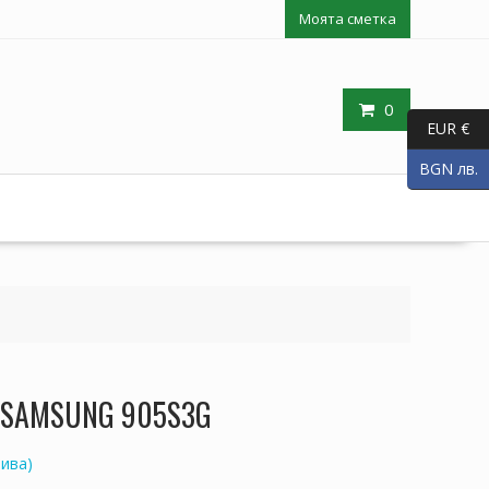
Моята сметка
0
EUR €
BGN лв.
п SAMSUNG 905S3G
ива)