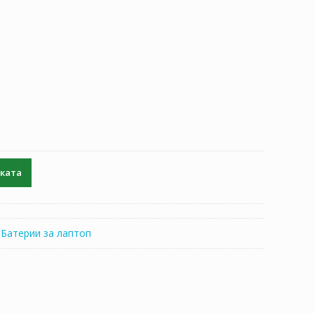
чката
:
Батерии за лаптоп