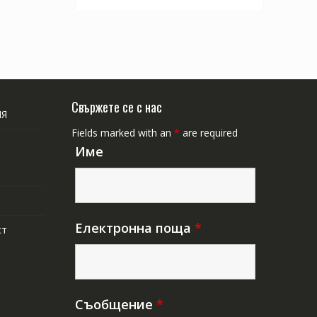
Свържете се с нас
ИЯ
Fields marked with an
*
are required
Име
Електронна поща
*
ст
Съобщение
*