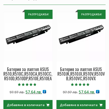
РАЗПРОДАЖБА!
РАЗПРОДАЖБА!
Батерия за лаптоп ASUS
Батерия за лаптоп ASUS
R510,R510C,R510CA,R510CC,
R510JK,R510JX,R510V,R510V
R510D,R510DP,R510E,R510EA
B,R510VC,R510VX
Оценено с
Оценено с
Original
Текущата
Original
Текущ
57.64
лв.
57.64
лв.
97.97
лв.
97.97
лв.
4.50
5.00
от 5
от 5
price
цена
price
цена
was:
е:
was:
е:
Добавяне в количката
Добавяне в количката
97.97 лв..
57.64 лв..
97.97 лв..
57.64 лв