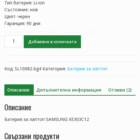
Тип батерия: Li-ion
Състояние: нов
Цвят: черен
Гаранция: 90 дни
количество
Добавяне в количката
за
Батерия
за
лаптоп
Код:
SL10082-bg4
Категория:
Батерии за лаптоп
SAMSUNG
XE303C12
Описание
Допълнителна информация
Отзиви (2)
Описание
Батерия за лаптоп SAMSUNG XE303C12
Свързани продукти