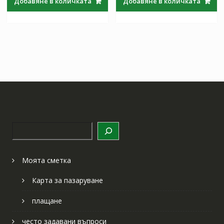
Добавяне в количката
Добавяне в количката
97.97 лв..
57.64 лв..
97.97 лв..
57.64 лв
Търсене
Моята сметка
Карта за пазаруване
плащане
често задавани въпроси