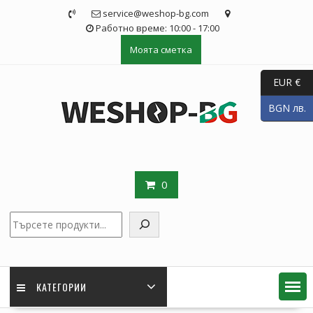
Skip
service@weshop-bg.com
to
Работно време: 10:00 - 17:00
content
Моята сметка
EUR €
BGN лв.
0
Търсене
КАТЕГОРИИ