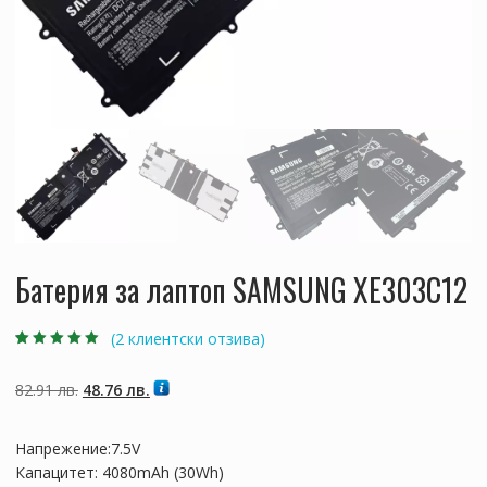
Батерия за лаптоп SAMSUNG XE303C12
(
2
клиентски отзива)
Оценен
2
5.00
от
5, базирано на
потребителски
Original
Текущата
82.91
лв.
48.76
лв.
оценки
price
цена
was:
е:
Напрежение:7.5V
82.91 лв..
48.76 лв..
Капацитет: 4080mAh (30Wh)