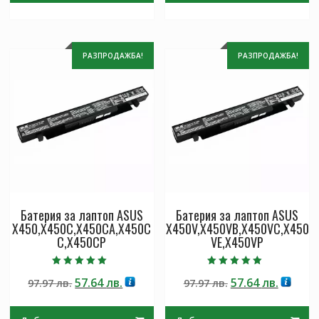
РАЗПРОДАЖБА!
РАЗПРОДАЖБА!
Батерия за лаптоп ASUS
Батерия за лаптоп ASUS
X450,X450C,X450CA,X450C
X450V,X450VB,X450VC,X450
C,X450CP
VE,X450VP
Оценено с
Оценено с
Original
Текущата
Original
Текущ
57.64
лв.
57.64
лв.
97.97
лв.
97.97
лв.
5.00
5.00
от 5
от 5
price
цена
price
цена
was:
е:
was:
е: