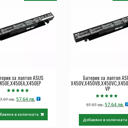
терия за лаптоп ASUS
Батерия за лаптоп AS
450E,X450EA,X450EP
X450V,X450VB,X450VC,X450
VP
Оценено с
Original
Текущата
57.64
лв.
7.97
лв.
4.50
Оценено с
от 5
Original
Т
57.64
лв.
price
цена
97.97
лв.
5.00
от 5
price
ц
was:
е:
бавяне в количката
was:
е:
97.97 лв..
57.64 лв..
Добавяне в количката
97.97 лв..
57