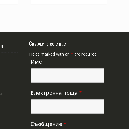
Свържете се с нас
ИЯ
Fields marked with an
*
are required
Име
Електронна поща
*
ст
Съобщение
*