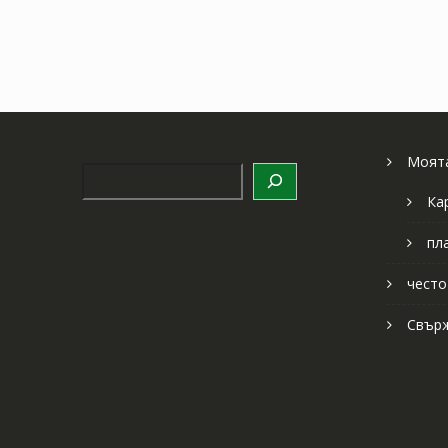
Моята
Търсене
Ка
пл
често
Свърж