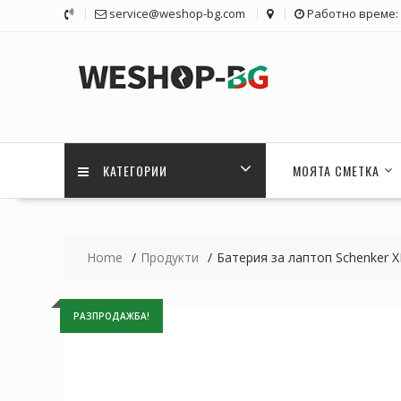
Skip
service@weshop-bg.com
Работно време: 1
to
content
КАТЕГОРИИ
МОЯТА СМЕТКА
Home
Продукти
Батерия за лаптоп Schenker 
РАЗПРОДАЖБА!