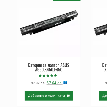
Батерия за лаптоп ASUS
Ба
A550,K450,F450
X
Оценено с
Original
Текущата
57.64
лв.
97.97
лв.
9
4.50
от 5
price
цена
was:
е:
Добавяне в количката
До
97.97 лв..
57.64 лв..