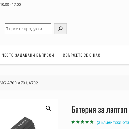
0:00 - 17:00
Търсене
ЧЕСТО ЗАДАВАНИ ВЪПРОСИ
СВЪРЖЕТЕ СЕ С НАС
XMG A700,A701,A702
Батерия за лаптоп
(
2
клиентски отз
Оценен
2
5.00
от