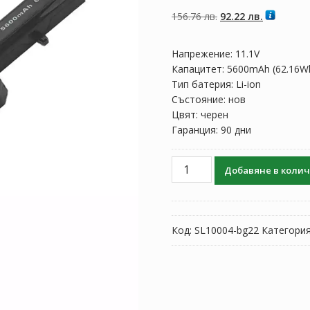
5, базирано на
потребителски
Original
Текущата
156.76
лв.
92.22
лв.
оценки
price
цена
was:
е:
Напрежение: 11.1V
156.76 лв..
92.22 лв..
Капацитет: 5600mAh (62.16W
Тип батерия: Li-ion
Състояние: нов
Цвят: черен
Гаранция: 90 дни
количество
Добавяне в коли
за
Батерия
за
лаптоп
Код:
SL10004-bg22
Категори
Schenker
XMG
A700,A701,A702