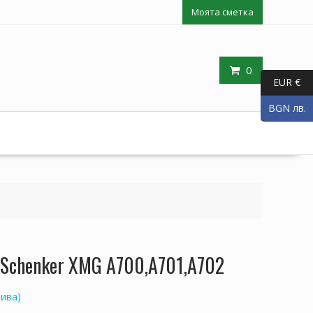
Моята сметка
0
EUR €
BGN лв.
 Schenker XMG A700,A701,A702
ива)