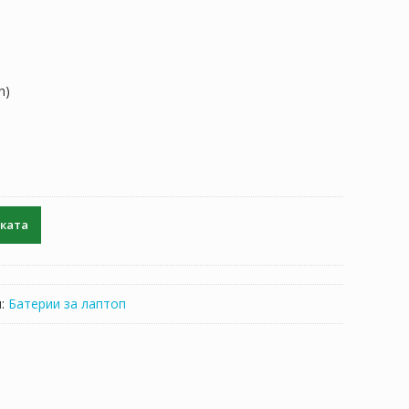
h)
чката
я:
Батерии за лаптоп