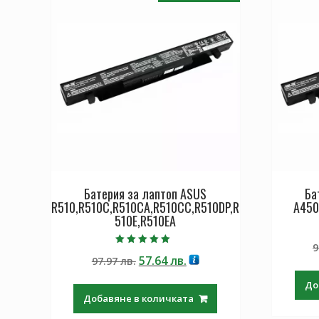
Батерия за лаптоп ASUS
Ба
R510,R510C,R510CA,R510CC,R510DP,R
A450
510E,R510EA
9
Оценено с
Original
Текущата
57.64
лв.
97.97
лв.
5.00
от 5
price
цена
До
was:
е:
Добавяне в количката
97.97 лв..
57.64 лв..