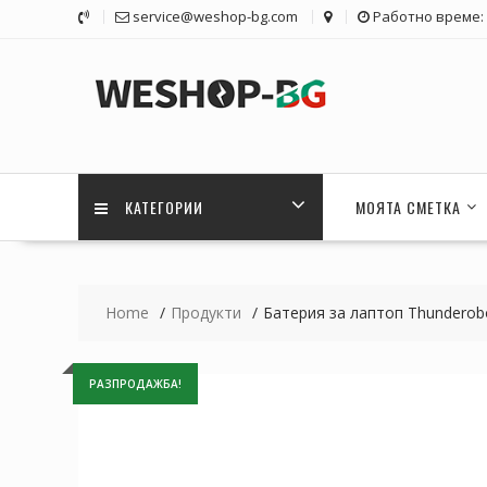
Skip
service@weshop-bg.com
Работно време: 1
to
content
КАТЕГОРИИ
МОЯТА СМЕТКА
Home
Продукти
Батерия за лаптоп Thunderob
РАЗПРОДАЖБА!