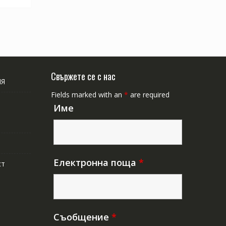
Свържете се с нас
ИЯ
Fields marked with an
*
are required
Име
Електронна поща
*
ст
Съобщение
*