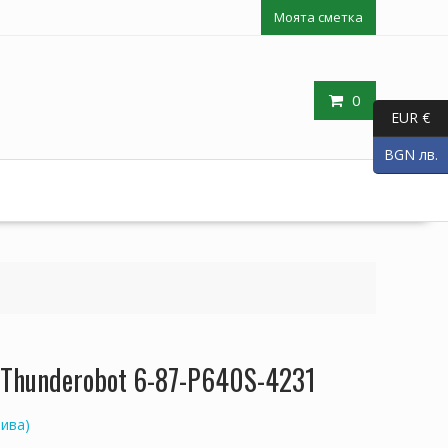
Моята сметка
0
EUR €
BGN лв.
 Thunderobot 6-87-P640S-4231
ива)