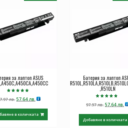
терия за лаптоп ASUS
Батерия за лаптоп AS
,A450C,A450CA,A450CC
R510L,R510LA,R510LB,R510L
,R510LN
Оценено с
Original
Текущата
57.64
лв.
7.97
лв.
5.00
Оценено с
от 5
Original
Т
57.64
лв.
price
цена
97.97
лв.
4.50
от 5
price
ц
was:
е:
бавяне в количката
was:
е:
97.97 лв..
57.64 лв..
Добавяне в количката
97.97 лв..
57