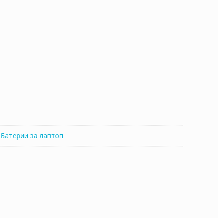
а
..
:
Батерии за лаптоп