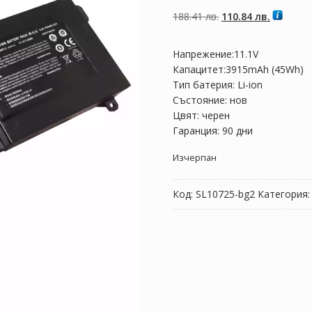
от 5,
базирано на
Original
Текущат
188.41
лв.
110.84
лв.
потребителски
оценки
price
цена
was:
е:
Напрежение:11.1V
188.41 лв..
110.84 лв
Капацитет:3915mAh (45Wh)
Тип батерия: Li-ion
Състояние: нов
Цвят: черен
Гаранция: 90 дни
Изчерпан
Код:
SL10725-bg2
Категория