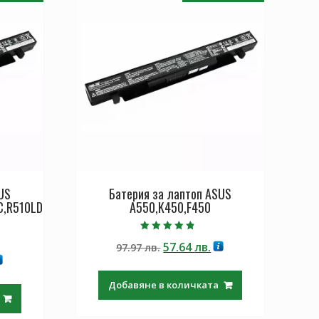
US
Батерия за лаптоп ASUS
C,R510LD
A550,K450,F450
Оценено с
Original
Текущата
57.64
лв.
97.97
лв.
4.50
от 5
екущата
price
цена
ена
was:
е:
Добавяне в количката
97.97 лв..
57.64 лв..
.64 лв..