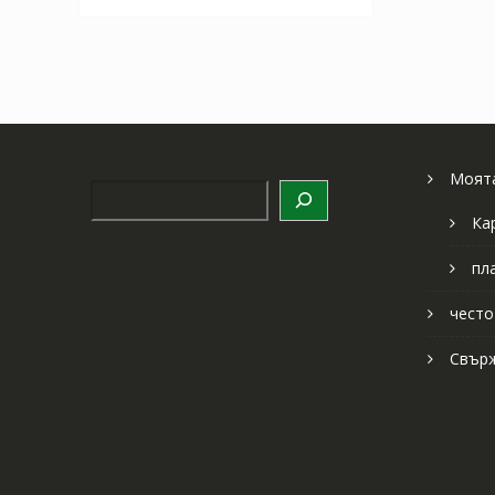
Моята
Търсене
Ка
пл
често
Свърж