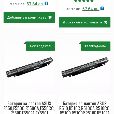
Оценено с
Original
Текущата
57.64
лв.
97.97
лв.
4.50
Оценено с
от 5
Original
Текущ
57.64
лв.
price
цена
97.97
лв.
5.00
от 5
price
цена
was:
е:
Добавяне в количката
was:
е:
97.97 лв..
57.64 лв..
Добавяне в количката
97.97 лв..
57.64 лв
РАЗПРОДАЖБА!
РАЗПРОДАЖБА!
Батерия за лаптоп ASUS
Батерия за лаптоп ASUS
F550,F550C,F550CA,F550CC,
R510,R510C,R510CA,R510CC,
F550E,F550EA,FX550J
R510D,R510DP,R510E,R510EA