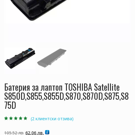
Батерия за лаптоп TOSHIBA Satellite
S850D,S855,S855D,S870,S870D,S875,S8
75D
(
2
клиентски отзива)
Оценен
2
5.00
от
5, базирано на
потребителски
Original
Текущата
105.52
лв.
62.06
лв.
оценки