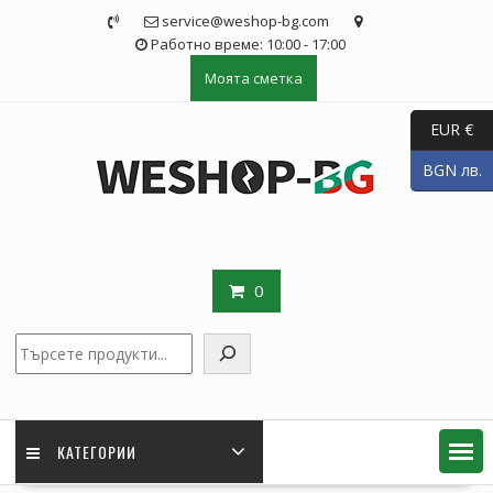
Skip
service@weshop-bg.com
to
Работно време: 10:00 - 17:00
content
Моята сметка
EUR €
BGN лв.
0
Търсене
КАТЕГОРИИ