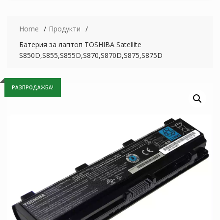
Home
Продукти
Батерия за лаптоп TOSHIBA Satellite
S850D,S855,S855D,S870,S870D,S875,S875D
РАЗПРОДАЖБА!