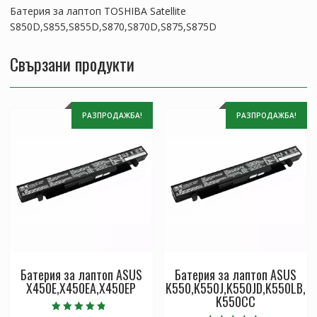
Батерия за лаптоп TOSHIBA Satellite
S850D,S855,S855D,S870,S870D,S875,S875D
Свързани продукти
РАЗПРОДАЖБА!
РАЗПРОДАЖБА!
Батерия за лаптоп ASUS
Батерия за лаптоп ASUS
X450E,X450EA,X450EP
K550,K550J,K550JD,K550LB,
K550CC