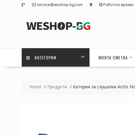
Skip
service@weshop-bg.com
Работно време: 1
to
content
КАТЕГОРИИ
МОЯТА СМЕТКА
Home
Продукти
Батерия за слушалки Arctis N