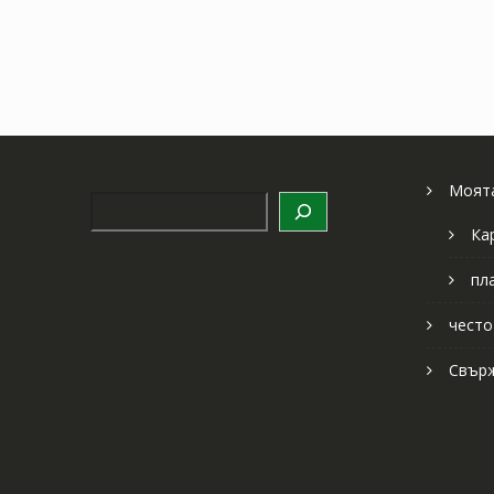
Моята
Търсене
Ка
пл
често
Свърж