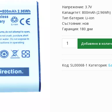
Напрежение: 3.7V
Капацитет: 800mAh (2.96Wh)
Тип батерия: Li-ion
Състояние: нов
Гаранция: 180 дни
количество
Добавяне в коли
за
Батерия
за
слушалки
Код:
SL00068-1
Категория:
Б
Arctis
Nova
Pro