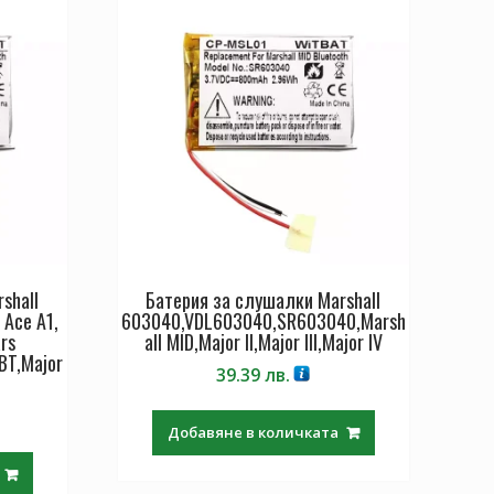
shall
Батерия за слушалки Marshall
 Ace A1,
603040,VDL603040,SR603040,Marsh
rs
all MID,Major II,Major III,Major IV
BT,Major
39.39
лв.
Добавяне в количката