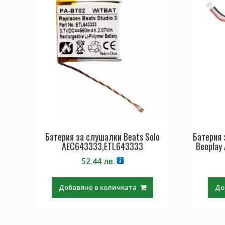
Батерия за слушалки Beats Solo
Батерия 
AEC643333,ETL643333
Beopla
52.44
лв.
Добавяне в количката
До