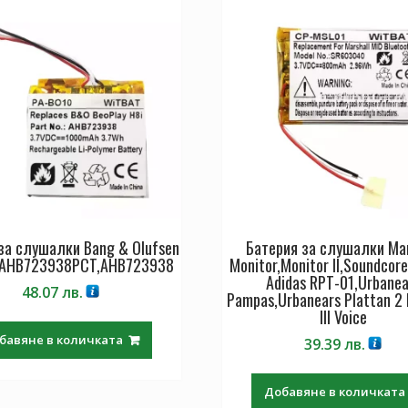
за слушалки Bang & Olufsen
Батерия за слушалки Mar
y AHB723938PCT,AHB723938
Monitor,Monitor II,Soundcore
Adidas RPT-01,Urbanea
48.07
лв.
Pampas,Urbanears Plattan 2 
III Voice
бавяне в количката
39.39
лв.
Добавяне в количката