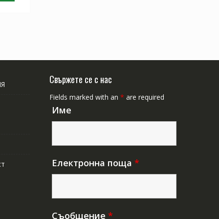
Свържете се с нас
ИЯ
Fields marked with an
*
are required
Име
Електронна поща
*
ст
Съобщение
*