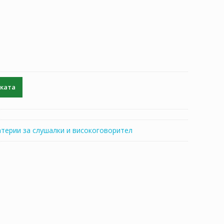
чката
атерии за слушалки и високоговорител