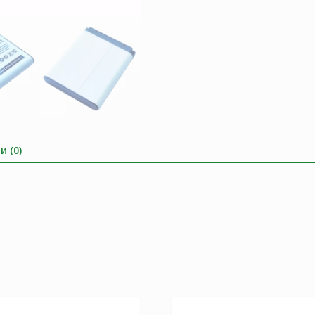
и (0)