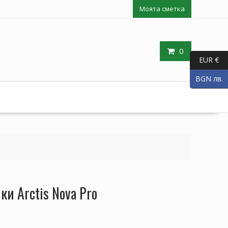
Моята сметка
0
EUR €
BGN лв.
ки Arctis Nova Pro