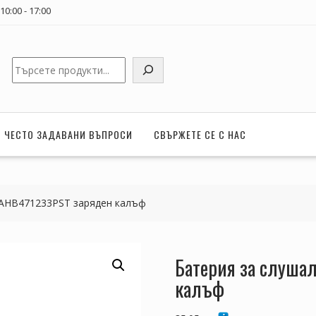
0:00 - 17:00
Търсене
ЧЕСТО ЗАДАВАНИ ВЪПРОСИ
СВЪРЖЕТЕ СЕ С НАС
, AHB471233PST заряден калъф
Батерия за слуша
калъф