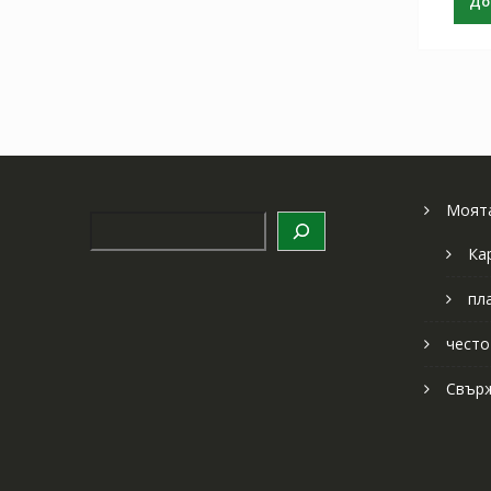
До
Моята
Търсене
Ка
пл
често
Свърж