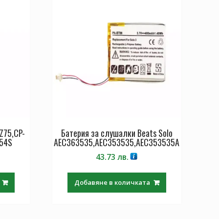
Z75,CP-
Батерия за слушалки Beats Solo
54S
AEC363535,AEC353535,AEC353535A
43.73
лв.
Добавяне в количката