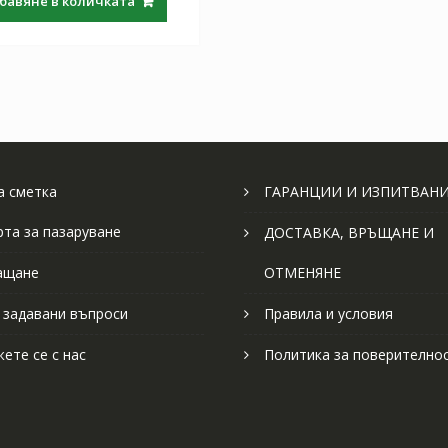
бавяне в количката
 сметка
ГАРАНЦИИ И ИЗПИТВАН
рта за пазаруване
ДОСТАВКА, ВРЪЩАНЕ И
ащане
ОТМЕНЯНЕ
 задавани въпроси
Правила и условия
ете се с нас
Политика за поверително