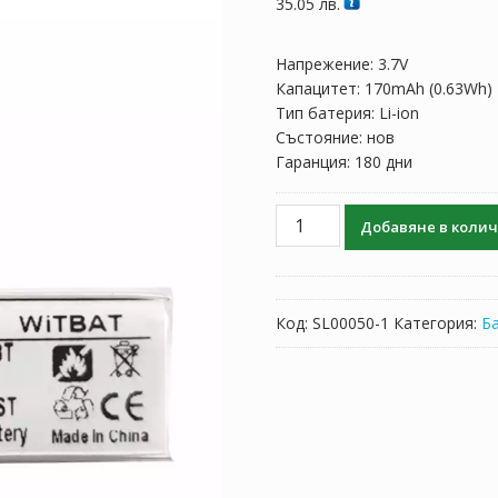
35.05
лв.
Напрежение: 3.7V
Капацитет: 170mAh (0.63Wh)
Тип батерия: Li-ion
Състояние: нов
Гаранция: 180 дни
количество
Добавяне в коли
за
Батерия
за
слушалки
Код:
SL00050-1
Категория:
Б
BA
170,
AHB471233PST
заряден
калъф