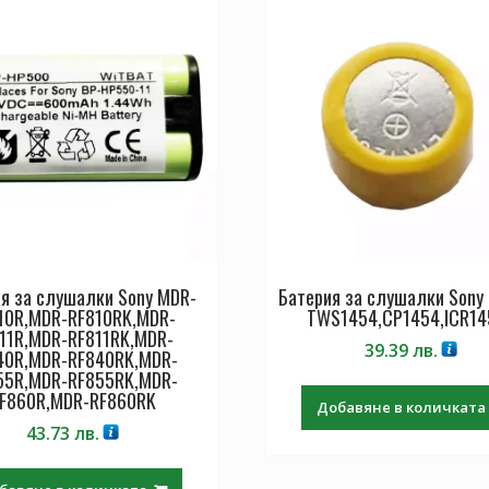
я за слушалки Sony MDR-
Батерия за слушалки Sony 
10R,MDR-RF810RK,MDR-
TWS1454,CP1454,ICR14
11R,MDR-RF811RK,MDR-
39.39
лв.
40R,MDR-RF840RK,MDR-
55R,MDR-RF855RK,MDR-
F860R,MDR-RF860RK
Добавяне в количката
43.73
лв.