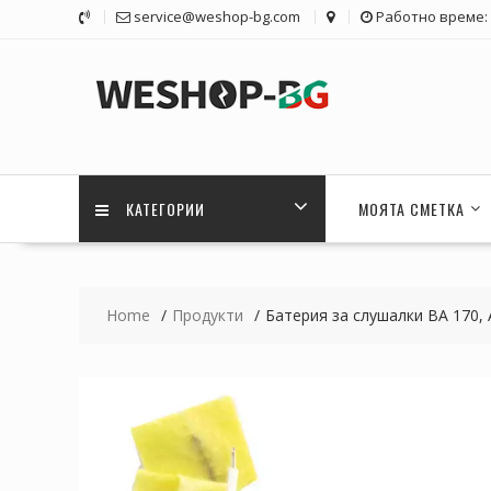
Skip
service@weshop-bg.com
Работно време: 1
to
content
КАТЕГОРИИ
МОЯТА СМЕТКА
Home
Продукти
Батерия за слушалки BA 170