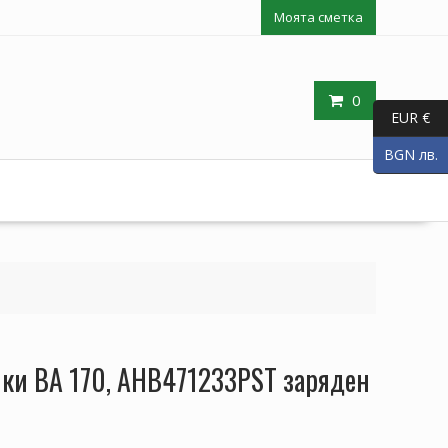
Моята сметка
0
EUR €
BGN лв.
лки BA 170, AHB471233PST заряден