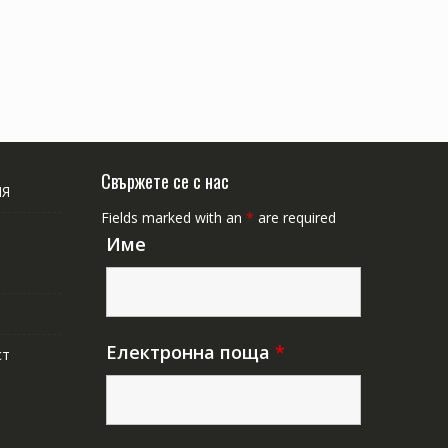
Свържете се с нас
ИЯ
Fields marked with an
*
are required
Име
Електронна поща
*
ст