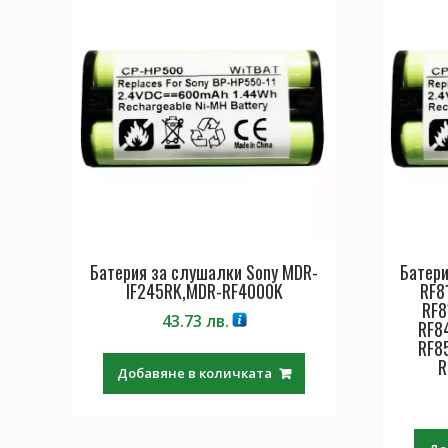
Батерия за слушалки Sony MDR-
Батери
IF245RK,MDR-RF4000K
RF8
RF8
43.73
лв.
RF8
RF8
R
Добавяне в количката