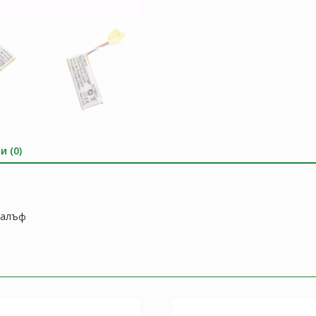
и (0)
калъф