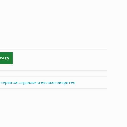
чката
атерии за слушалки и високоговорител