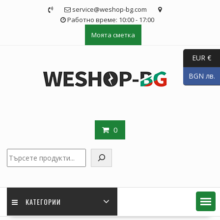
Skip
service@weshop-bg.com
to
Работно време: 10:00 - 17:00
content
Моята сметка
EUR €
BGN лв.
0
Търсене
КАТЕГОРИИ