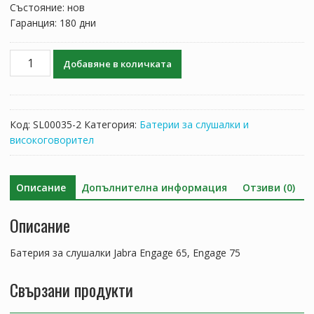
Състояние: нов
Гаранция: 180 дни
количество
Добавяне в количката
за
Батерия
за
слушалки
Код:
SL00035-2
Категория:
Батерии за слушалки и
Jabra
високоговорител
Engage
65,
Engage
Описание
Допълнителна информация
Отзиви (0)
75
Описание
Батерия за слушалки Jabra Engage 65, Engage 75
Свързани продукти