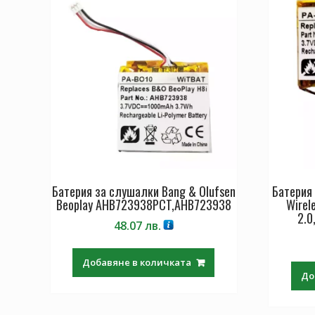
Батерия за слушалки Bang & Olufsen
Батерия 
Beoplay AHB723938PCT,AHB723938
Wirel
2.0
48.07
лв.
Добавяне в количката
До