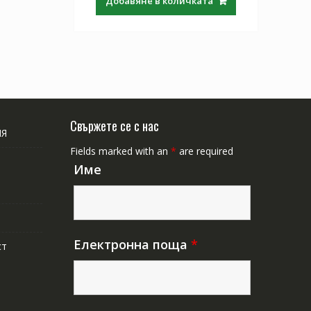
Добавяне в количката
Свържете се с нас
ИЯ
Fields marked with an
*
are required
Име
Електронна поща
*
ст