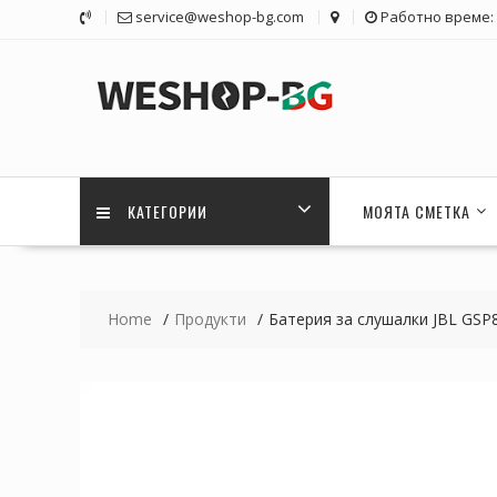
Skip
service@weshop-bg.com
Работно време: 1
to
content
КАТЕГОРИИ
МОЯТА СМЕТКА
Home
Продукти
Батерия за слушалки JBL GSP