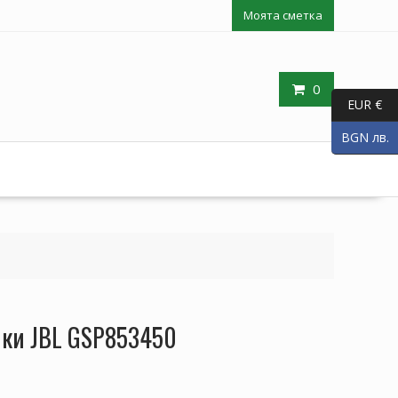
Моята сметка
0
EUR €
BGN лв.
лки JBL GSP853450