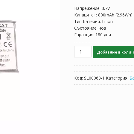
Напрежение: 3.7V
Капацитет: 800mAh (2.96Wh)
Тип батерия: Li-ion
Състояние: нов
Гаранция: 180 дни
количество
Добавяне в коли
за
Батерия
за
слушалки
Код:
SL00063-1
Категория:
Б
JBL
GSP853450