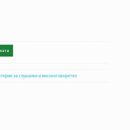
чката
атерии за слушалки и високоговорител