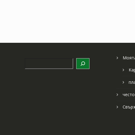
Моята
Търсене
Ка
пл
често
Свърж