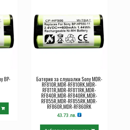
y BP-
Батерия за слушалки Sony MDR-
RF810R,MDR-RF810RK,MDR-
RF811R,MDR-RF811RK,MDR-
RF840R,MDR-RF840RK,MDR-
RF855R,MDR-RF855RK,MDR-
RF860R,MDR-RF860RK
43.73
лв.