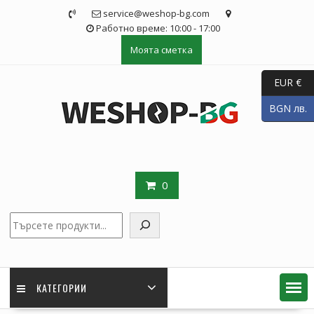
Skip
service@weshop-bg.com
to
Работно време: 10:00 - 17:00
content
Моята сметка
EUR €
BGN лв.
0
Търсене
КАТЕГОРИИ