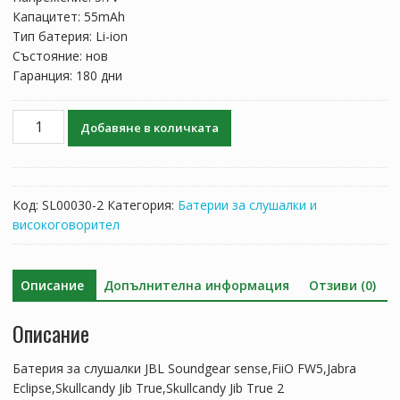
Капацитет: 55mAh
Тип батерия: Li-ion
Състояние: нов
Гаранция: 180 дни
количество
Добавяне в количката
за
Батерия
за
слушалки
Код:
SL00030-2
Категория:
Батерии за слушалки и
JBL
високоговорител
Soundgear
sense,FiiO
FW5,Jabra
Описание
Допълнителна информация
Отзиви (0)
Eclipse,Skullcandy
Jib
Описание
True,Skullcandy
Jib
Батерия за слушалки JBL Soundgear sense,FiiO FW5,Jabra
True
Eclipse,Skullcandy Jib True,Skullcandy Jib True 2
2