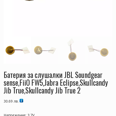
Батерия за слушалки JBL Soundgear
sense,FiiO FW5,Jabra Eclipse,Skullcandy
Jib True,Skullcandy Jib True 2
30.69
лв.
Напрежение: 3.7V