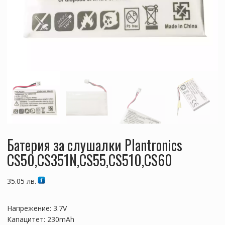
Батерия за слушалки Plantronics
CS50,CS351N,CS55,CS510,CS60
35.05
лв.
Напрежение: 3.7V
Капацитет: 230mAh