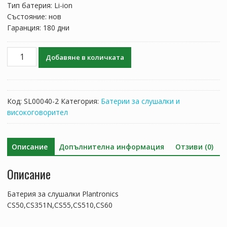
Тип батерия: Li-ion
Състояние: нов
Гаранция: 180 дни
количество
Добавяне в количката
за
Батерия
за
слушалки
Код:
SL00040-2
Категория:
Батерии за слушалки и
Plantronics
високоговорител
CS50,CS351N,CS55,CS510,CS60
Описание
Допълнителна информация
Отзиви (0)
Описание
Батерия за слушалки Plantronics
CS50,CS351N,CS55,CS510,CS60