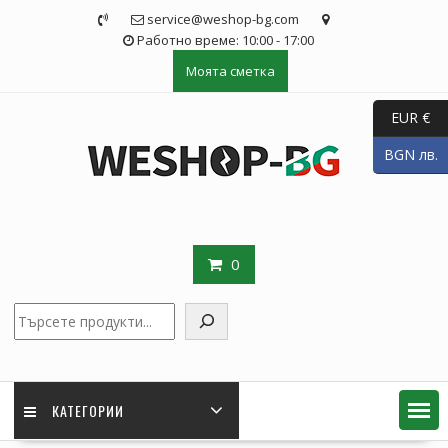
Skip
service@weshop-bg.com
to
Работно време: 10:00 - 17:00
content
Моята сметка
EUR €
BGN лв.
0
Търсене
КАТЕГОРИИ